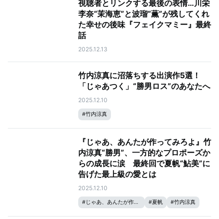
視聴者とリンクする最後の表情…川栄
李奈“茉海恵”と波瑠“薫”が残してくれ
た幸せの後味『フェイクマミー』最終
話
2025.12.13
竹内涼真に沼落ちする出演作5選！
「じゃあつく」“勝男ロス”のあなたへ
2025.12.10
#
竹内涼真
『じゃあ、あんたが作ってみろよ』竹
内涼真“勝男”、一方的なプロポーズか
らの成長に涙 最終回で夏帆“鮎美”に
告げた最上級の愛とは
2025.12.10
#
じゃあ、あんたが作ってみろよ
#
夏帆
#
竹内涼真