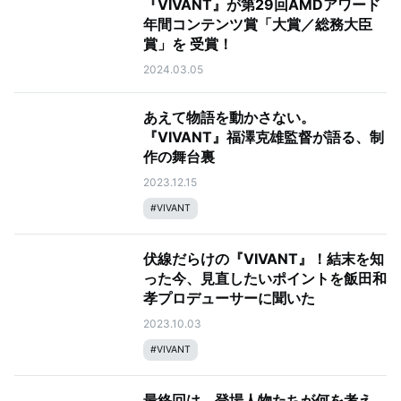
『VIVANT』が第29回AMDアワード
年間コンテンツ賞「大賞／総務大臣
賞」を 受賞！
2024.03.05
あえて物語を動かさない。
『VIVANT』福澤克雄監督が語る、制
作の舞台裏
2023.12.15
#
VIVANT
伏線だらけの『VIVANT』！結末を知
った今、見直したいポイントを飯田和
孝プロデューサーに聞いた
2023.10.03
#
VIVANT
最終回は、登場人物たちが何を考え、