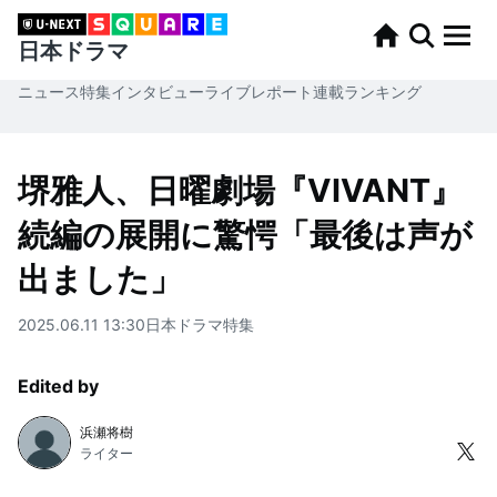
日本ドラマ
ニュース
特集
インタビュー
ライブレポート
連載
ランキング
堺雅人、日曜劇場『VIVANT』
続編の展開に驚愕「最後は声が
出ました」
2025.06.11 13:30
日本ドラマ
特集
Edited by
浜瀬将樹
ライター