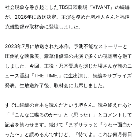
社会現象を巻き起こしたTBS日曜劇場『VIVANT』の続編
が、2026年に放送決定。主演を務めた堺雅人さんと福澤
克雄監督が取材会に登壇しました。
2023年7月に放送された本作。予測不能なストーリーと
圧倒的な映像美、豪華俳優陣の共演で多くの視聴者を魅了
しました。今回、主役・乃木憂助を演じた堺さんが朝のニ
ュース番組『THE TIME,』に生出演し、続編をサプライズ
発表。生放送終了後、取材会に出席しました。
すでに続編の台本を読んだという堺さん。読み終えたあと
「『こんなに喋るのか〜』と（思った）」とコメントして
記者を笑わせます。続けて「まずサラッと『うわ〜面白か
った〜』と読めるんですけど、『待てよ。これは何月何日