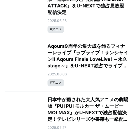
ATTACK』をU-NEXTで独占見放題
配信決定
2025.06.23
#
アニメ
Aqours9周年の集大成を飾るフィナ
ーレライブ『ラブライブ！サンシャイ
ン!! Aqours Finale LoveLive! ～永久
stage～』をU-NEXT独占でライブ配
信！
2025.06.06
#
アニメ
日本中が癒された大人気アニメの劇場
版『PUI PUI モルカー ザ・ムービー
MOLMAX』がU-NEXTで独占配信決
定！テレビシリーズや書籍も一挙配信
中！
2025.05.27