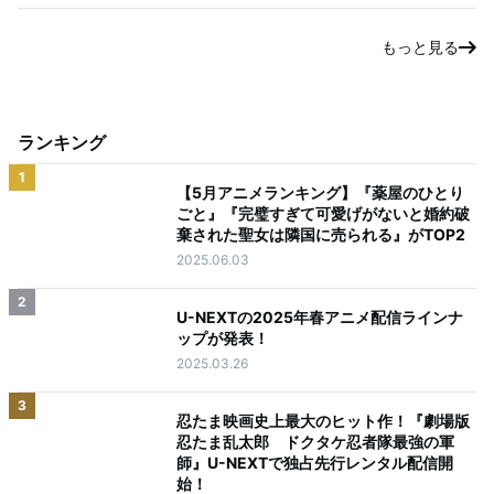
もっと見る
ランキング
1
【5月アニメランキング】『薬屋のひとり
ごと』『完璧すぎて可愛げがないと婚約破
棄された聖女は隣国に売られる』がTOP2
2025.06.03
2
U-NEXTの2025年春アニメ配信ラインナ
ップが発表！
2025.03.26
3
忍たま映画史上最大のヒット作！『劇場版
忍たま乱太郎 ドクタケ忍者隊最強の軍
師』U-NEXTで独占先行レンタル配信開
始！