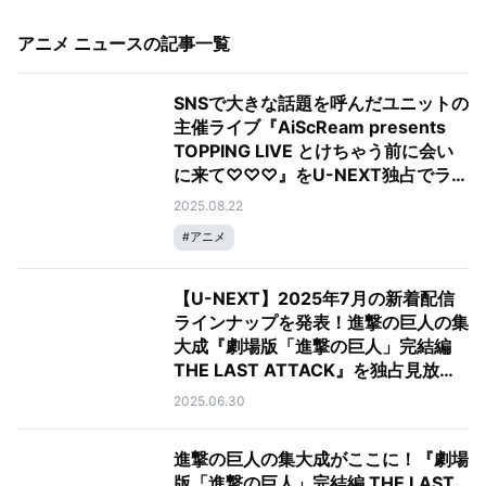
アニメ ニュース
の記事一覧
SNSで大きな話題を呼んだユニットの
主催ライブ『AiScReam presents
TOPPING LIVE とけちゃう前に会い
に来て♡♡♡』をU-NEXT独占でライ
ブ配信決定！
2025.08.22
#
アニメ
【U-NEXT】2025年7月の新着配信
ラインナップを発表！進撃の巨人の集
大成『劇場版「進撃の巨人」完結編
THE LAST ATTACK』を独占見放題
配信
2025.06.30
進撃の巨人の集大成がここに！『劇場
版「進撃の巨人」完結編 THE LAST