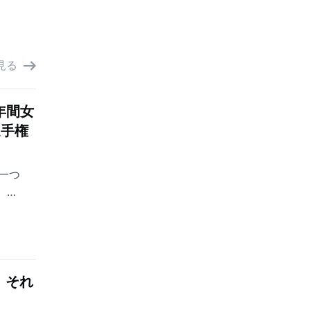
見る
年間女
選手権
一つ
、
本女子プ
終日4
むの
、それ