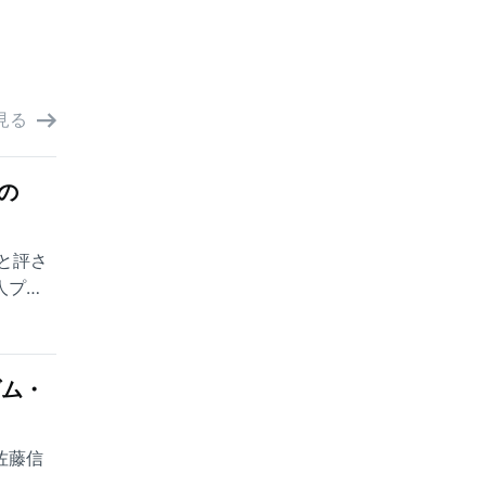
見る
の
と評さ
人プロ
ダム・
佐藤信