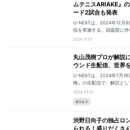
ムテニスARIAKE』
ード2試合も発表
U-NEXTは、2024年1
信を実施する。冠協賛に伴い、大
の月額会員の方であれば、
2024.11.13
丸山茂樹プロが解説に
ウンド生配信、世界を
U-NEXTは、2024年7
権』の生配信で、解説とし
2024.07.01
#
ゴルフ
渋野日向子の独占ロン
られる！盛りだくさ