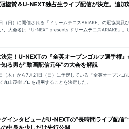
の冠協賛＆U-NEXT独占生ライブ配信が決定。追加
2月8日（日）に開催される「ドリームテニスARIAKE」の冠協賛及
会名は『U-NEXT presents ドリームテニスARIAKE』。U
追加料金なくお楽しみいただける。
決定！U-NEXTの『全英オープンゴルフ選手権』
知る男が"動画配信元年"の大会を解説
月18日（木）から7月21日（日）に予定している『全英オープンゴ
て丸山茂樹プロを起用することを決定した。
グインタビューがU-NEXTの”長時間ライブ配信”
んの中身を少しだけ先行公開