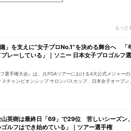
もっと
備」を支えに“女子プロNo.1”を決める舞台へ 「
プレーしている」｜ソニー 日本女子プロゴルフ
フ選手権大会』は、JLPGAツアーにおける4大公式メジャーの
ィスチャンピオンシップ サロンパスカップ、日本女子オープン
ンシップ リコーカップ）。1968年に第1回大会が開催され、日
会の一つとされている。 先月の『北海道 meiji カップ』で最
今季初優勝を手にした河本結は、どのような心境で今大会に臨
ーでの言葉をお届けする。
山英樹は最終日「69」で29位 苦しいシーズン
いゴルフはでき始めている」｜ツアー選手権