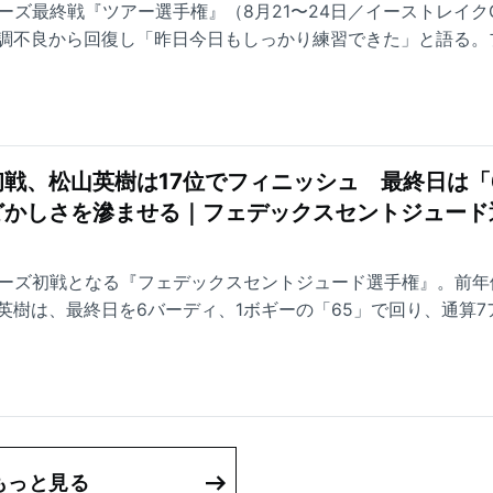
ーズ最終戦『ツアー選手権』（8月21〜24日／イーストレイク
調不良から回復し「昨日今日もしっかり練習できた」と語る。
トジュード選手権17位タイ、第2戦BMW選手権は26位タイ
手にした。頂点を見据え、通算11度目のイーストレイクに臨む
戦、松山英樹は17位でフィニッシュ 最終日は「
どかしさを滲ませる｜フェデックスセントジュード
リーズ初戦となる『フェデックスセントジュード選手権』。前年
英樹は、最終日を6バーディ、1ボギーの「65」で回り、通算7
した。試合後の表情と言葉からは、もどかしさも垣間見えた松山
なる「BMWチャンピオンシップ」（14日～17日）に臨む。
もっと見る