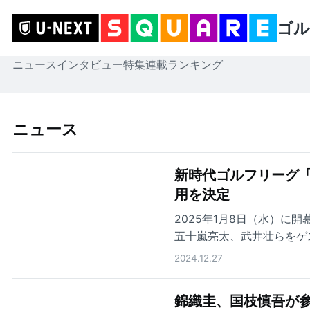
ゴル
ニュース
インタビュー
特集
連載
ランキング
ニュース
新時代ゴルフリーグ「
用を決定
2025年1月8日（水）に
五十嵐亮太、武井壮らをゲ
2024.12.27
錦織圭、国枝慎吾が参戦