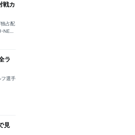
対戦カ
び独占配
-NEXT
全ラ
ルフ選手
で見