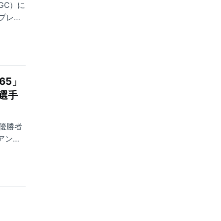
GC）に
プレー
と踏みと
。
65」
選手
優勝者
アンダ
。数日