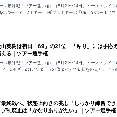
ーズ最終戦『ツアー選手権』（8月21〜24日／イーストレイク
を5バーディ、2ボギー、1ダブルボギーの「69」でホールアウ
ツアーの今季を終えた。
山英樹は初日「69」の21位 「粘り」には手応
据える｜ツアー選手権
ーズ最終戦『ツアー選手権』（8月21〜24日／イーストレイク
ィ、3ボギーの1アンダー（21位タイ）で初日を終えた。 この
と語る粘り強いプレーが光った。難しい局面でもパーを拾い続
「（明日）4アンダー、7アンダーと出していかないと」と、2
フ最終戦へ、状態上向きの兆し「しっかり練習でき
ップ制廃止は「かなりありがたい」｜ツアー選手権