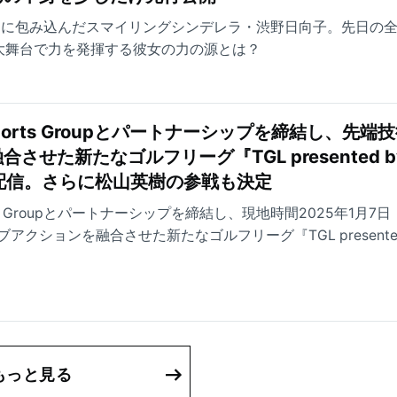
の渦に包み込んだスマイリングシンデレラ・渋野日向子。先日の
大舞台で力を発揮する彼女の力の源とは？
Sports Groupとパートナーシップを締結し、先端
させた新たなゴルフリーグ『TGL presented b
ブ配信。さらに松山英樹の参戦も決定
orts Groupとパートナーシップを締結し、現地時間2025年1月7
クションを融合させた新たなゴルフリーグ『TGL presented
することを決定した。
もっと見る