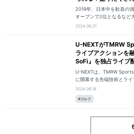
2019年、日本中を歓喜
オープンで2位となるなど
2024.06.21
U-NEXTがTMRW 
ライブアクションを融合
SoFi』を独占ライ
U-NEXTは、TMRW Sp
に開幕する先端技術とライブア
SoFi』を独占ライブ配信
2024.06.18
#
ゴルフ