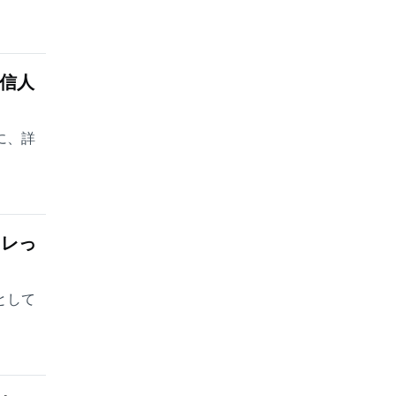
藤信人
に、詳
ェレっ
として