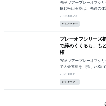
PGAツアープレーオフシリ
挑む松山英樹は、先週の体
オフ初戦のフェデックスセン
2025.08.20
どまり、最終戦への切符を
#
PGAツアー
プレーオフシリーズ初
で締めくくるも、も
権
PGAツアープレーオフシ
で大会連覇を目指した松山
ーの17位でフィニッシュ
2025.08.11
後には、プレーオフ第2戦と
#
PGAツアー