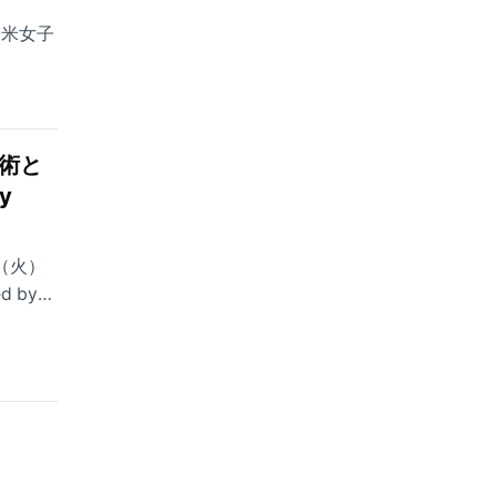
全米女子
技術と
y
日（火）
 by