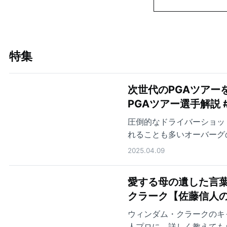
特集
次世代のPGAツアー
PGAツアー選手解説 
圧倒的なドライバーショッ
れることも多いオーバーグ
に詳しく教えてもらいまし
2025.04.09
愛する母の遺した言葉
クラーク【佐藤信人の
ウィンダム・クラークのキ
人プロに、詳しく教えても