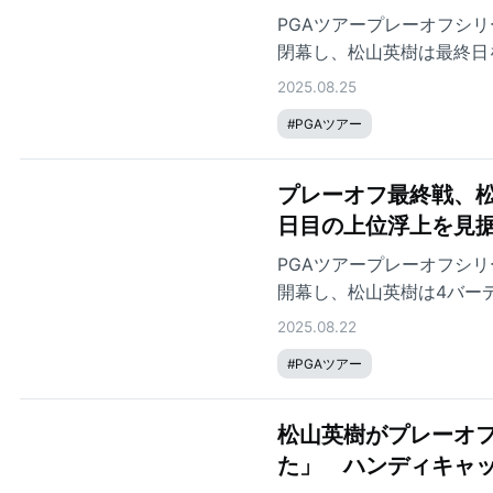
PGAツアープレーオフシリ
閉幕し、松山英樹は最終日
算スコア+3の29位で、米
2025.08.25
#
PGAツアー
プレーオフ最終戦、松
日目の上位浮上を見
PGAツアープレーオフシリ
開幕し、松山英樹は4バーデ
人が「最近ではなかった」
2025.08.22
崩れしない安定感を披露。
#
PGAツアー
上位浮上へ力を込めた。
松山英樹がプレーオ
た」 ハンディキャ