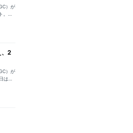
GC）が
ト。通
え、2
GC）が
日は本
け、大
日目の