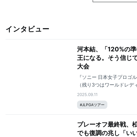
インタビュー
河本結、「120%の準
王になる。そう信じて
大会
『ソニー 日本女子プロゴル
（残り3つはワールドレデ
JLPGAツアーチャンピオ
2025.09.11
ロゴルフ界で最も伝統ある大
#
JLPGAツアー
打差8位タイから逆転し、
か。開幕直前のインタビュ
プレーオフ最終戦、松
でも復調の兆し「い