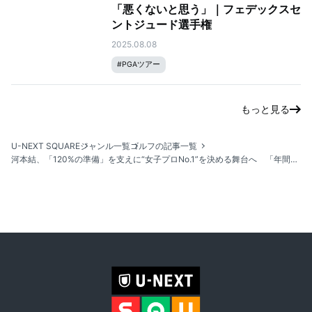
「悪くないと思う」｜フェデックスセ
ントジュード選手権
2025.08.08
#
PGAツアー
もっと見る
U-NEXT SQUARE
ジャンル一覧
ゴルフの記事一覧
河本結、「120%の準備」を支えに“女子プロNo.1”を決める舞台へ 「年間女王になる。そう信じてプレーしている」｜ソニー 日本女子プロゴルフ選手権大会