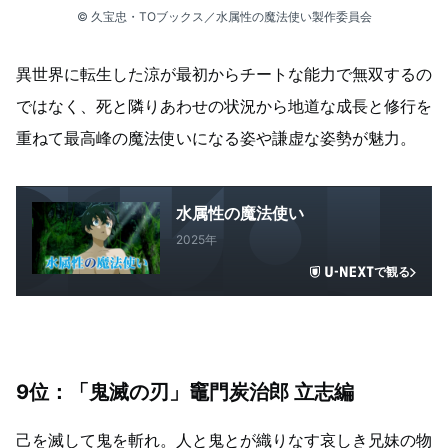
© 久宝忠・TOブックス／水属性の魔法使い製作委員会
異世界に転生した涼が最初からチートな能力で無双するの
ではなく、死と隣りあわせの状況から地道な成長と修行を
重ねて最高峰の魔法使いになる姿や謙虚な姿勢が魅力。
水属性の魔法使い
2025年
で観る
9位：「鬼滅の刃」竈門炭治郎 立志編
己を滅して鬼を斬れ。人と鬼とが織りなす哀しき兄妹の物