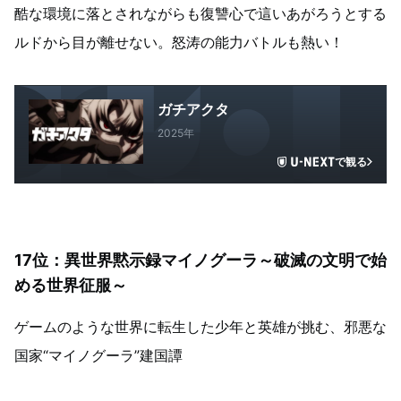
酷な環境に落とされながらも復讐心で這いあがろうとする
ルドから目が離せない。怒涛の能力バトルも熱い！
ガチアクタ
2025年
で観る
17位：異世界黙示録マイノグーラ～破滅の文明で始
める世界征服～
ゲームのような世界に転生した少年と英雄が挑む、邪悪な
国家“マイノグーラ”建国譚