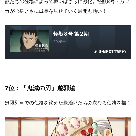
獣たちの登場によって戦いはさらに激化。怪獣8号・カフ
カが心身ともに成長を見せていく展開も熱い！
怪獣８号 第２期
2025年
で観る
7位：「鬼滅の刃」遊郭編
無限列車での任務を終えた炭治郎たちの次なる任務を描く