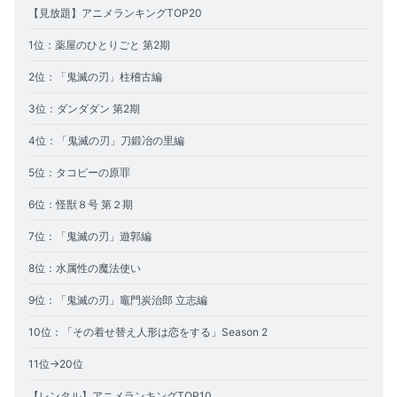
【見放題】アニメランキングTOP20
1位：薬屋のひとりごと 第2期
2位：「鬼滅の刃」柱稽古編
3位：ダンダダン 第2期
4位：「鬼滅の刃」刀鍛冶の里編
5位：タコピーの原罪
6位：怪獣８号 第２期
7位：「鬼滅の刃」遊郭編
8位：水属性の魔法使い
9位：「鬼滅の刃」竈門炭治郎 立志編
10位：「その着せ替え人形は恋をする」Season 2
11位→20位
【レンタル】アニメランキングTOP10