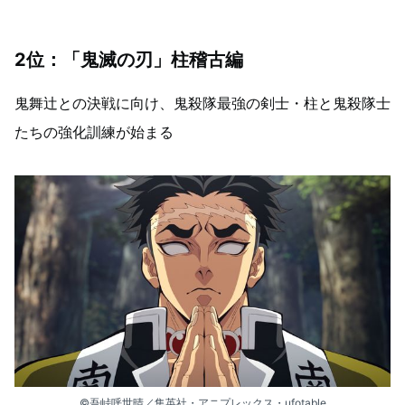
2位：「鬼滅の刃」柱稽古編
鬼舞辻󠄀との決戦に向け、鬼殺隊最強の剣士・柱と鬼殺隊士
たちの強化訓練が始まる
©吾峠呼世晴／集英社・アニプレックス・ufotable