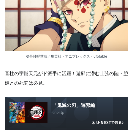
©吾峠呼世晴／集英社・アニプレックス・ufotable
音柱の宇髄天元がド派手に活躍！遊郭に潜む上弦の陸・堕
姫との死闘は必見。
「鬼滅の刃」遊郭編
2021年
で観る