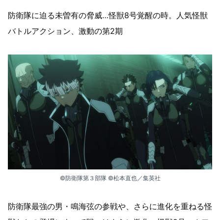
防衛隊に迫る未曽有の脅威…怪獣8号覚醒の時。人気怪獣
バトルアクション、激動の第2期
©防衛隊第３部隊 ©松本直也／集英社
防衛隊最強の男・鳴海弦の参戦や、さらに進化を重ねる怪