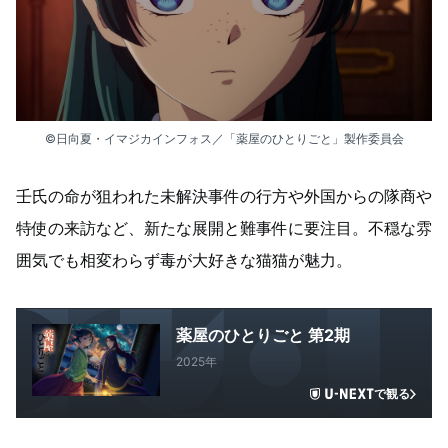
©日向夏・イマジカインフォス／「薬屋のひとりごと」製作委員会
壬氏の命が狙われた未解決事件の行方や外国からの隊商や
特使の来訪など、新たな展開と難事件に要注目。不穏な雰
囲気でも相変わらず毒が大好きな猫猫が魅力。
薬屋のひとりごと 第2期
2025年
で観る