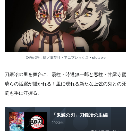
©吾峠呼世晴／集英社・アニプレックス・ufotable
刀鍛冶の里を舞台に、霞柱・時透無一郎と恋柱・甘露寺蜜
璃らの活躍が描かれる！里に現れる新たな上弦の鬼との死
闘も手に汗握る。
「鬼滅の刃」刀鍛冶の里編
2023年