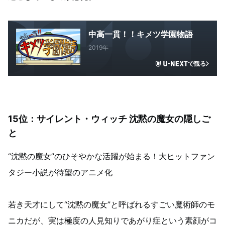
中高一貫！！キメツ学園物語
2019年
で観る
15位：サイレント・ウィッチ 沈黙の魔女の隠しご
と
“沈黙の魔女”のひそやかな活躍が始まる！大ヒットファン
タジー小説が待望のアニメ化
若き天才にして“沈黙の魔女”と呼ばれるすごい魔術師のモ
ニカだが、実は極度の人見知りであがり症という素顔がコ