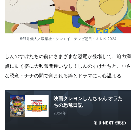
©臼井儀人／双葉社・シンエイ・テレビ朝日・ＡＤＫ 2024
しんのすけたちの前にさまざまな恐竜が登場して、迫力満
点に動く姿に大興奮間違いなし！しんのすけたちと、小さ
な恐竜・ナナの間で育まれる絆とドラマにも心温まる。
映画クレヨンしんちゃん オラた
ちの恐竜日記
2024年
で観る