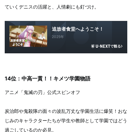
ていくデニスの活躍と、人情劇にも釘づけ。
追放者食堂へようこそ！
2025年
で観る
14位：中高一貫！！キメツ学園物語
アニメ「鬼滅の刃」公式スピンオフ
炭治郎や鬼殺隊の面々の波乱万丈な学園生活に爆笑！おな
じみのキャラクターたちが学生や教師として学園ではどう
過ごしているのか必見。