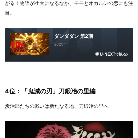
がる！物語が壮大になるなか、モモとオカルンの恋にも注
目。
ダンダダン 第2期
2025年
で観る
4位：「鬼滅の刃」刀鍛冶の里編
炭治郎たちの戦いは新たなる地、刀鍛冶の里へ