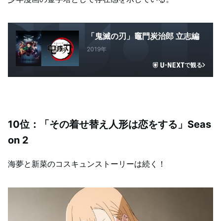
「鬼滅の刃」竈門炭治郎 立志編
2019年
で観る
10位：「その着せ替え人形は恋をする」Seas
on 2
海夢と新菜のコスキュンストーリーは続く！