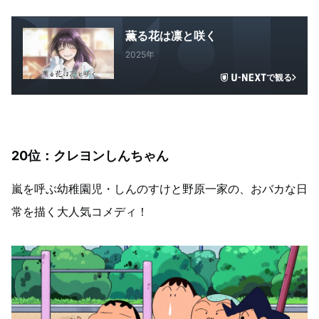
薫る花は凛と咲く
2025年
で観る
20位：クレヨンしんちゃん
嵐を呼ぶ幼稚園児・しんのすけと野原一家の、おバカな日
常を描く大人気コメディ！