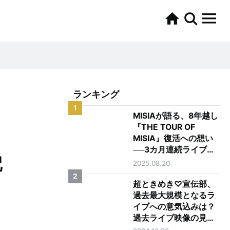
ランキング
1
MISIAが語る、8年越し
『THE TOUR OF
MISIA』復活への想い
──3カ月連続ライブ配
配
信 記念インタビュー
2025.08.20
2
超ときめき♡宣伝部、
過去最大規模となるラ
イブへの意気込みは？
過去ライブ映像の見ど
ころも聞いてみた！