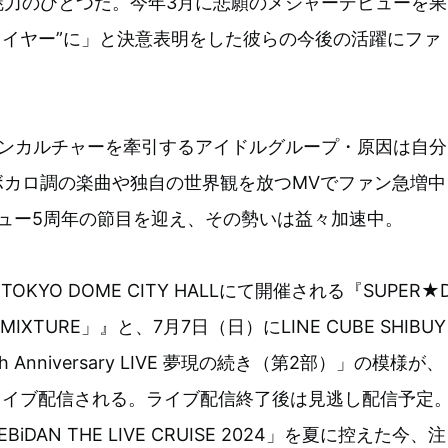
魅力のひとつだ。今年3月に悲願のメジャーデビューを果
ドライヤー”に」と決意表明をした彼らの今後の活躍にファ
ャパンカルチャーを牽引するアイドルグループ・原因は自分
ボカロ調の楽曲や独自の世界観を放つMVでファン急増中
ュー5周年の節目を迎え、その勢いは益々加速中。
KYO DOME CITY HALLにて開催される『SUPER★
4「MIXTURE」』と、7月7日（日）にLINE CUBE SHIBUY
 Anniversary LIVE 夢現の続き（第2部）」の模様が、
占ライブ配信される。ライブ配信終了後は見逃し配信予定
iDAN THE LIVE CRUISE 2024」を夏に控えた今、注