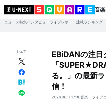
音楽
ニュース
特集
インタビュー
ライブレポート
連載
ランキング
シェア
EBiDANの注
「SUPER★D
る。」の最新ラ
信！
2024.06.11 17:00
音楽・ライブ