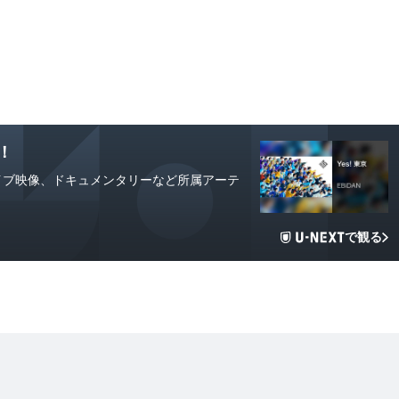
T！
や独占ライブ映像、ドキュメンタリーなど所属アーテ
で観る