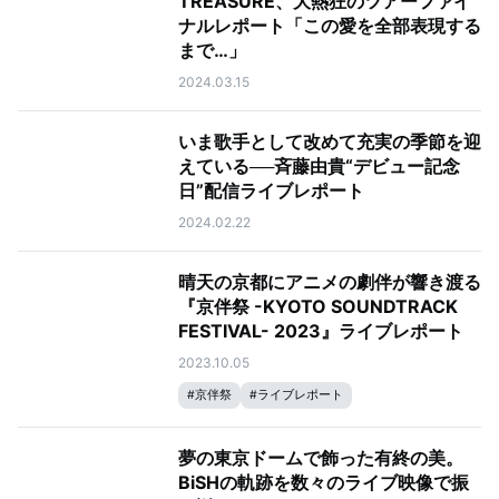
TREASURE、大熱狂のツアーファイ
ナルレポート「この愛を全部表現する
まで…」
2024.03.15
いま歌手として改めて充実の季節を迎
えている──斉藤由貴“デビュー記念
日”配信ライブレポート
2024.02.22
晴天の京都にアニメの劇伴が響き渡る
『京伴祭 -KYOTO SOUNDTRACK
FESTIVAL- 2023』ライブレポート
2023.10.05
#
京伴祭
#
ライブレポート
夢の東京ドームで飾った有終の美。
BiSHの軌跡を数々のライブ映像で振