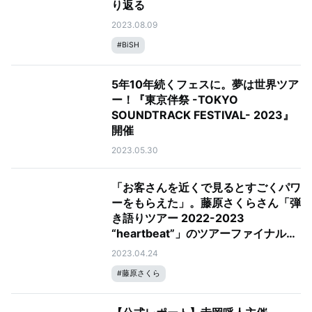
り返る
2023.08.09
#
BiSH
5年10年続くフェスに。夢は世界ツア
ー！『東京伴祭 -TOKYO
SOUNDTRACK FESTIVAL- 2023』
開催
2023.05.30
「お客さんを近くで見るとすごくパワ
ーをもらえた」。藤原さくらさん「弾
き語りツアー 2022-2023
“heartbeat”」のツアーファイナルを
レポート
2023.04.24
#
藤原さくら