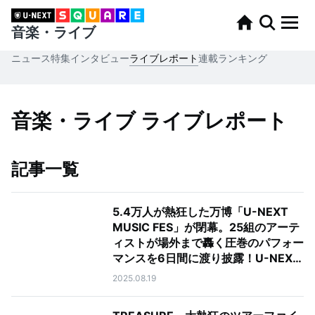
音楽・ライブ
ニュース
特集
インタビュー
ライブレポート
連載
ランキング
音楽・ライブ ライブレポート
記事一覧
5.4万人が熱狂した万博「U-NEXT
MUSIC FES」が閉幕。25組のアーテ
ィストが場外まで轟く圧巻のパフォー
マンスを6日間に渡り披露！U-NEXT
で後日ライブ配信決定
2025.08.19