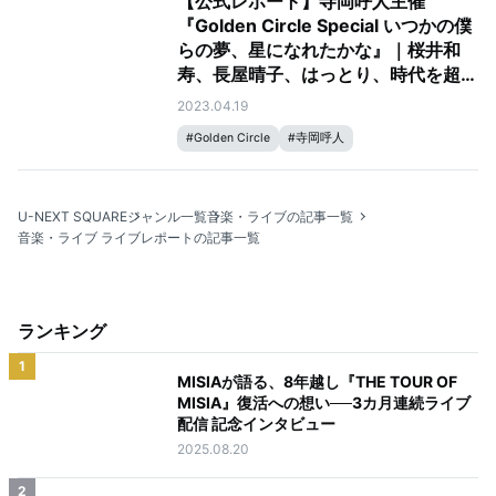
【公式レポート】寺岡呼人主催
『Golden Circle Special いつかの僕
らの夢、星になれたかな』｜桜井和
寿、長屋晴子、はっとり、時代を超え
た実力派ボーカリストが共演
2023.04.19
#
Golden Circle
#
寺岡呼人
U-NEXT SQUARE
ジャンル一覧
音楽・ライブの記事一覧
音楽・ライブ ライブレポートの記事一覧
ランキング
1
MISIAが語る、8年越し『THE TOUR OF
MISIA』復活への想い──3カ月連続ライブ
配信 記念インタビュー
2025.08.20
2