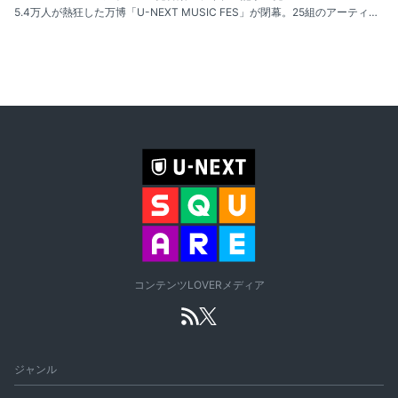
5.4万人が熱狂した万博「U-NEXT MUSIC FES」が閉幕。25組のアーティストが場外まで轟く圧巻のパフォーマンスを6日間に渡り披露！U-NEXTで後日ライブ配信決定
コンテンツLOVERメディア
ジャンル