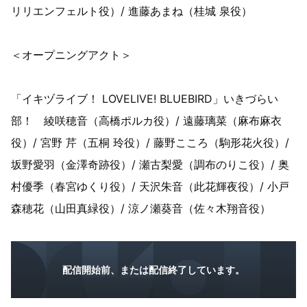
リリエンフェルト役）/ 進藤あまね（桂城 泉役）
＜オープニングアクト＞
「イキヅライブ！ LOVELIVE! BLUEBIRD」いきづらい
部！ 綾咲穂音（高橋ポルカ役）/ 遠藤璃菜（麻布麻衣
役）/ 宮野 芹（五桐 玲役）/ 藤野こころ（駒形花火役）/
坂野愛羽（金澤奇跡役）/ 瀬古梨愛（調布のりこ役）/ 奥
村優季（春宮ゆくり役）/ 天沢朱音（此花輝夜役）/ 小戸
森穂花（山田真緑役）/ 涼ノ瀬葵音（佐々木翔音役）
配信開始前、または配信終了しています。