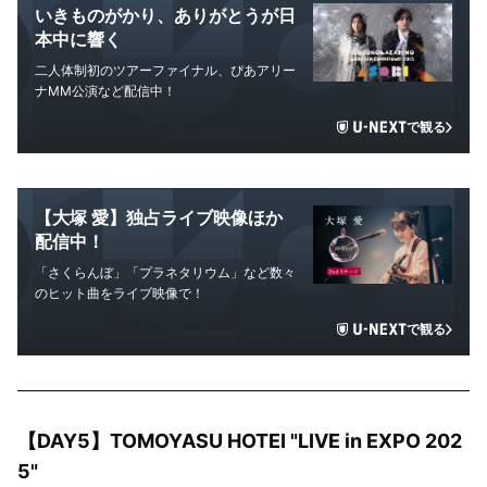
いきものがかり、ありがとうが日
本中に響く
二人体制初のツアーファイナル、ぴあアリー
ナMM公演など配信中！
で観る
【大塚 愛】独占ライブ映像ほか
配信中！
「さくらんぼ」「プラネタリウム」など数々
のヒット曲をライブ映像で！
で観る
【DAY5】TOMOYASU HOTEI "LIVE in EXPO 202
5"