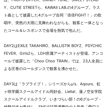
Y、CUTIE STREETら、KAWAII LAB.の4グループ。ラス
ト曲として披露した4グループ合同「倍倍FIGHT！」の歌
唱中、突然の大雨に見舞われながらも、観客と一体となっ
たコール＆レスポンスで会場を熱気で包んだ。
DAY2はEXILE TAKAHIRO、BALLISTIK BOYZ、PSYCHIC
FEVER、Girls2ら、LDH所属アーティストが登場。アンコ
ールで披露した「Choo Choo TRAIN」では、23人全員に
よる圧巻のロールダンスで観客を沸かせた。
DAY3は「ラブライブ！」シリーズからμ’s、Aqours、虹
ヶ咲学園スクールアイドル同好会、Liella!、蓮ノ空女学院
スクールアイドルクラブ、いきづらい部！の6グループ・
総勢31名が集結し、SNSで話題沸騰中の人気曲「愛♡ス