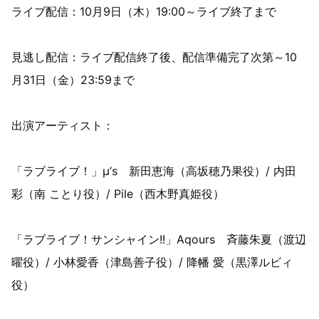
ライブ配信：10月9日（木）19:00～ライブ終了まで
見逃し配信：ライブ配信終了後、配信準備完了次第～10
月31日（金）23:59まで
出演アーティスト：
「ラブライブ！」μ’s 新田恵海（高坂穂乃果役）/ 内田
彩（南 ことり役）/ Pile（西木野真姫役）
「ラブライブ！サンシャイン!!」Aqours 斉藤朱夏（渡辺
曜役）/ 小林愛香（津島善子役）/ 降幡 愛（黒澤ルビィ
役）