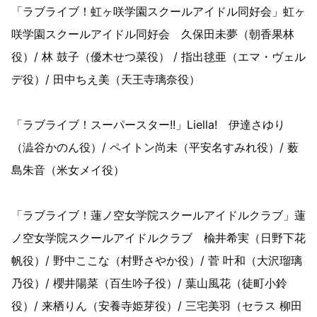
「ラブライブ！虹ヶ咲学園スクールアイドル同好会」虹ヶ
咲学園スクールアイドル同好会 久保田未夢（朝香果林
役）/ 林 鼓子（優木せつ菜役） / 指出毬亜（エマ・ヴェル
デ役）/ 田中ちえ美（天王寺璃奈役）
「ラブライブ！スーパースター!!」Liella! 伊達さゆり
（澁谷かのん役）/ ペイトン尚未（平安名すみれ役）/ 薮
島朱音（米女メイ役）
「ラブライブ！蓮ノ空女学院スクールアイドルクラブ」蓮
ノ空女学院スクールアイドルクラブ 楡井希実（日野下花
帆役）/ 野中ここな（村野さやか役）/ 菅 叶和（大沢瑠璃
乃役）/ 櫻井陽菜（百生吟子役）/ 葉山風花（徒町小鈴
役）/ 来栖りん（安養寺姫芽役）/ 三宅美羽（セラス 柳田