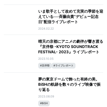
いま歌手として改めて充実の季節を迎
えている──斉藤由貴“デビュー記念
日”配信ライブレポート
2024.02.22
晴天の京都にアニメの劇伴が響き渡る
『京伴祭 -KYOTO SOUNDTRACK
FESTIVAL- 2023』ライブレポート
2023.10.05
#
京伴祭
#
ライブレポート
夢の東京ドームで飾った有終の美。
BiSHの軌跡を数々のライブ映像で振
り返る
2023.08.09
#
BiSH