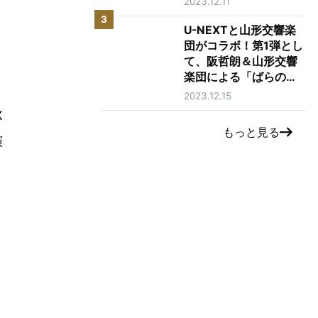
2023.12.11
3
U-NEXTと山形交響楽
団がコラボ！第1弾とし
て、阪哲朗＆山形交響
楽団による「ばらの騎
士」をU-NEXTにて独
2023.12.15
占ライブ配信決定！今
X
後も過去のコンサート
もっと見る
映像を続々配信！
演