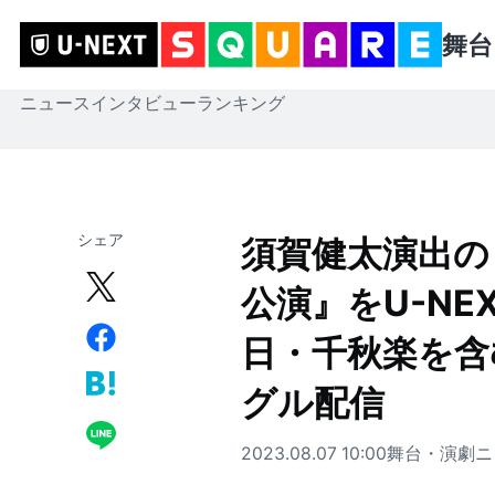
舞台
ニュース
インタビュー
ランキング
シェア
須賀健太演出の
公演』をU-N
日・千秋楽を含
グル配信
2023.08.07 10:00
舞台・演劇
ニ