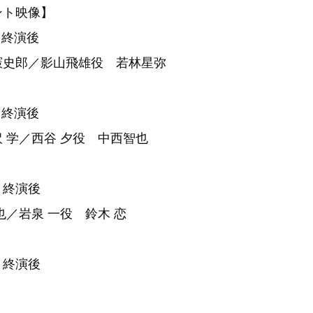
ント映像】
 終演後
憲史郎／影山飛雄役 若林星弥
 終演後
 学／西谷 夕役 中⻄智也
演 終演後
也／岩泉 一役 鈴⽊ 恋
演 終演後