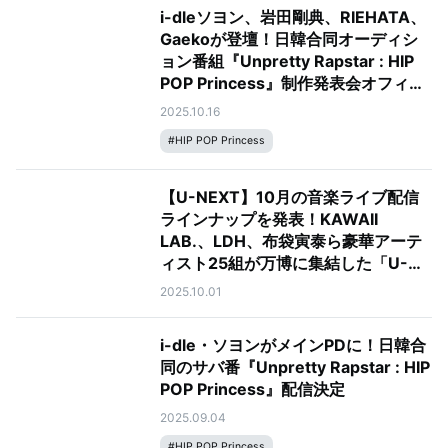
i-dleソヨン、岩田剛典、RIEHATA、
Gaekoが登壇！日韓合同オーディシ
ョン番組『Unpretty Rapstar : HIP
POP Princess』制作発表会オフィシ
ャルレポート
2025.10.16
#
HIP POP Princess
【U-NEXT】10月の音楽ライブ配信
ラインナップを発表！KAWAII
LAB.、LDH、布袋寅泰ら豪華アーテ
ィスト25組が万博に集結した「U-
NEXT MUSIC FES」など全18公演を
2025.10.01
お届け
i-dle・ソヨンがメインPDに！日韓合
同のサバ番『Unpretty Rapstar : HIP
POP Princess』配信決定
2025.09.04
#
HIP POP Princess