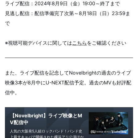
ライブ配信：2024年8月9日（金）19:00～終了まで
見逃し配信：配信準備完了次第～8月18日（日）23:59ま
で
※視聴可能デバイスに関しては
こちら
をご確認ください
また、ライブ配信を記念してNovelbrightの過去のライブ
映像3本が8月中にU-NEXT配信予定。過去のMVも好評配
信中。
【Novelbright】ライブ映像とM
V配信中
人気の大阪発5人組ロックバンド！バンド史
上最大キャパで開催された横浜アリ公演ほか