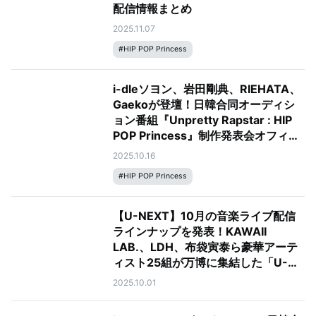
配信情報まとめ
2025.11.07
#
HIP POP Princess
i-dleソヨン、岩田剛典、RIEHATA、
Gaekoが登壇！日韓合同オーディシ
ョン番組『Unpretty Rapstar : HIP
POP Princess』制作発表会オフィシ
ャルレポート
2025.10.16
#
HIP POP Princess
【U-NEXT】10月の音楽ライブ配信
ラインナップを発表！KAWAII
LAB.、LDH、布袋寅泰ら豪華アーテ
ィスト25組が万博に集結した「U-
NEXT MUSIC FES」など全18公演を
2025.10.01
お届け