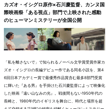
カズオ・イシグロ原作×石川慶監督、カンヌ国
際映画祭「ある視点」部門で上映された感動
のヒューマンミステリーが全国公開
「私を離さないで」で知られるノーベル文学賞受賞作家カ
ズオ・イシグロの長編デビュー作である同名小説を、第4
6回日本アカデミー賞で最優秀作品賞含む最多8部門受賞
に輝いた『ある男』を手掛けた石川慶監督によって映像化
した映画『遠い山なみの光』。戦後間もない1950年代の
長崎と、1980年代のイギリスを舞台に、時代と場所を超
えて交錯する“記憶”の秘密を紐解くヒューマンミステリー