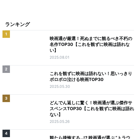
ランキング
1
映画通が厳選！死ぬまでに観るべき不朽の
名作TOP30【これを観ずに映画は語れな
い】
2025.08.01
2
これを観ずに映画は語れない！思いっきり
ボロボロ泣ける映画TOP30
2025.05.30
3
どんでん返しに驚く！映画通が選ぶ傑作サ
スペンスTOP30【これを観ずに映画は語れ
ない】
2025.05.26
4
観たら後悔する…!? 映画通が選ぶ “トラウ