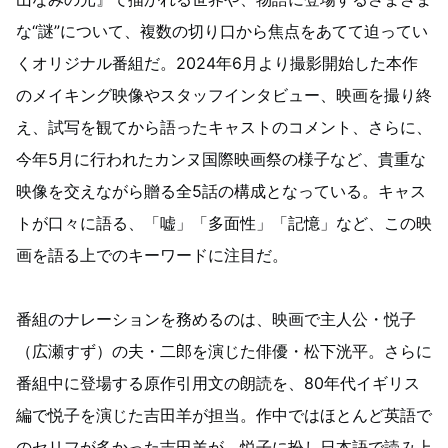
な“謎”について、複数の切り口から焦点をあてて迫ってい
くオリジナル番組だ。2024年6月より撮影開始した本作
のメイキング映像やスタッフインタビュー、映画を撮り終
え、試写を観てから語ったキャストのコメント、さらに、
今年5月に行われたカンヌ国際映画祭の様子など、貴重な
映像を交えながら贈る全5話の構成となっている。キャス
トが口々に語る、「嘘」「多面性」「記憶」など、この映
画を語る上でのキーワードに注目だ。
番組のナレーションを務めるのは、映画で主人公・悦子
（広瀬すず）の夫・二郎を演じた俳優・松下洸平。さらに
番組中に登場する原作引用文の朗読を、80年代イギリス
編で悦子を演じた吉田羊が担当。作中ではほとんど英語で
のセリフが多かった吉田羊が、悦子に扮し日本語で読み上