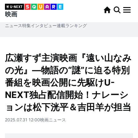
映画
ニュース
特集
インタビュー
連載
ランキング
広瀬すず主演映画『遠い山なみ
の光』―物語の“謎”に迫る特別
番組を映画公開に先駆けU-
NEXT独占配信開始！ナレーシ
ョンは松下洸平＆吉田羊が担当
2025.07.31 12:00
映画
ニュース