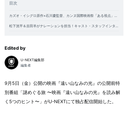
目次
カズオ・イシグロ原作×石川慶監督、カンヌ国際映画祭「ある視点」部門で上映された感動のヒューマンミステリーが全国公開
松下洸平＆吉田羊がナレーションを担当！キャスト・スタッフインタビューやメイキング映像を交えながら、映画の解像度をさらに高める全5話の特別番組
Edited by
U-NEXT編集部
編集者
9月5日（金）公開の映画『遠い山なみの光』の公開前特
別番組「謎めぐる旅 〜映画『遠い山なみの光』を読み解
く5つのヒント〜」がU-NEXTにて独占配信開始した。