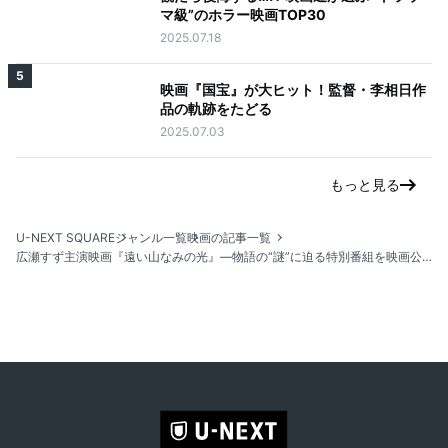
マ級”のホラー映画TOP30
2025.07.18
5
映画『国宝』が大ヒット！監督・李相日作
品の軌跡をたどる
2025.07.03
もっと見る
U-NEXT SQUARE
ジャンル一覧
映画の記事一覧
広瀬すず主演映画『遠い山なみの光』―物語の“謎”に迫る特別番組を映画公開に先駆けU-NEXT独占配信開始！ナレーションは松下洸平＆吉田羊が担当