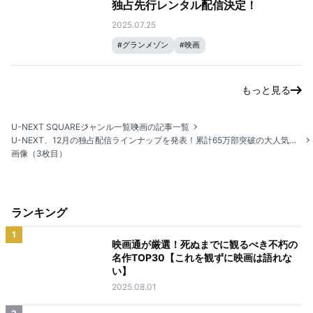
独占先行レンタル配信決定！
2025.07.25
#
グランメゾン
#
映画
もっと見る
U-NEXT SQUARE
ジャンル一覧
映画の記事一覧
U-NEXT、12月の独占配信ラインナップを発表！累計65万部突破の大人気小説を映画化『交換ウソ日記』、ジャパニーズ・ホラーの巨匠・清水崇監督最新作『ミンナのウタ』、森達也監督初の劇映画『福田村事件』など、計13作品がラインナップ
画像（3枚目）
ランキング
1
映画通が厳選！死ぬまでに観るべき不朽の
名作TOP30【これを観ずに映画は語れな
い】
2025.08.01