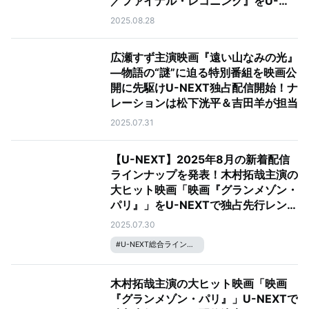
／ファイナル・レコニング』をU-
NEXTで配信
2025.08.28
広瀬すず主演映画『遠い山なみの光』
―物語の“謎”に迫る特別番組を映画公
開に先駆けU-NEXT独占配信開始！ナ
レーションは松下洸平＆吉田羊が担当
2025.07.31
【U-NEXT】2025年8月の新着配信
ラインナップを発表！木村拓哉主演の
大ヒット映画「映画『グランメゾン・
パリ』」をU-NEXTで独占先行レンタ
ル配信
2025.07.30
#
U-NEXT総合ラインナップ
木村拓哉主演の大ヒット映画「映画
『グランメゾン・パリ』」U-NEXTで