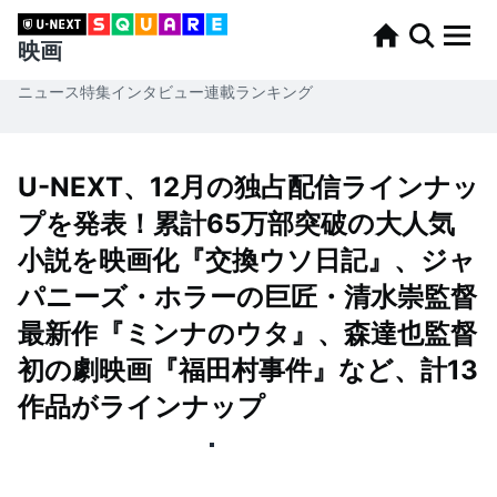
映画
ニュース
特集
インタビュー
連載
ランキング
U-NEXT、12月の独占配信ラインナッ
プを発表！累計65万部突破の大人気
小説を映画化『交換ウソ日記』、ジャ
パニーズ・ホラーの巨匠・清水崇監督
最新作『ミンナのウタ』、森達也監督
初の劇映画『福田村事件』など、計13
作品がラインナップ