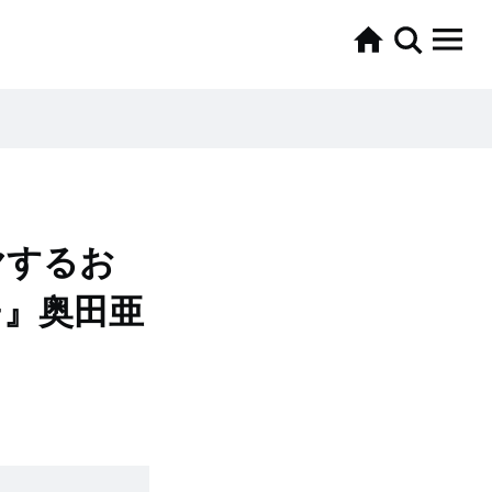
ヤするお
チ』奥田亜