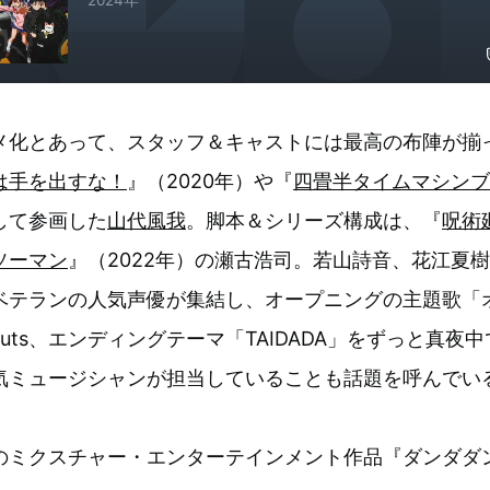
2024年
メ化とあって、スタッフ＆キャストには最高の布陣が揃
は手を出すな！
』（2020年）や『
四畳半タイムマシンブ
して参画した
山代風我
。脚本＆シリーズ構成は、『
呪術
ソーマン
』（2022年）の瀬古浩司。若山詩音、花江夏
テランの人気声優が集結し、オープニングの主題歌「オトノ
y Nuts、エンディングテーマ「TAIDADA」をずっと真
気ミュージシャンが担当していることも話題を呼んでい
のミクスチャー・エンターテインメント作品『ダンダダ