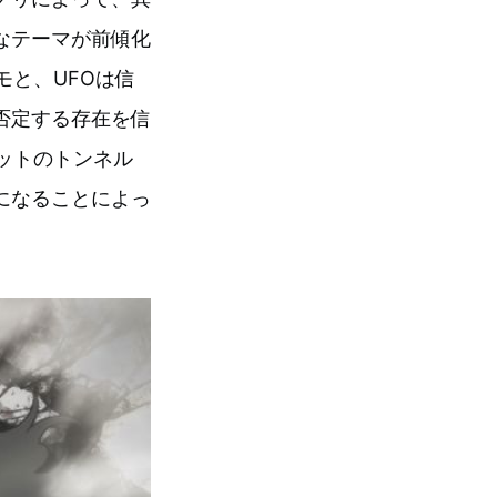
なテーマが前傾化
モと、UFOは信
否定する存在を信
ットのトンネル
になることによっ