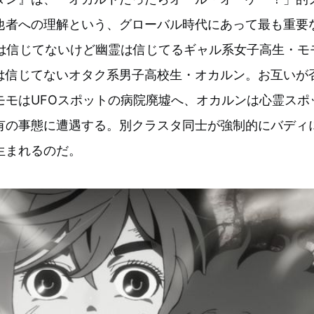
他者への理解という、グローバル時代にあって最も重要
Oは信じてないけど幽霊は信じてるギャル系女子高生・モ
は信じてないオタク系男子高校生・オカルン。お互いが
モモはUFOスポットの病院廃墟へ、オカルンは心霊スポ
有の事態に遭遇する。別クラスタ同士が強制的にバディ
生まれるのだ。