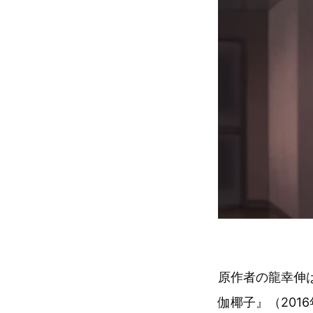
原作者の龍幸伸
伽椰子』（201