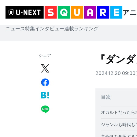
アニ
ニュース
特集
インタビュー
連載
ランキング
シェア
『ダンダ
2024.12.20 09:00
目次
オカルトだったら
ジャンルも時代も
高倉健を参照する