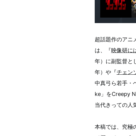
超話題作のアニ
は、『
映像研に
年）に副監督と
年）や『
チェン
中真弓ら若手・ベ
ke」をCreep
当代きっての人
本稿では、究極