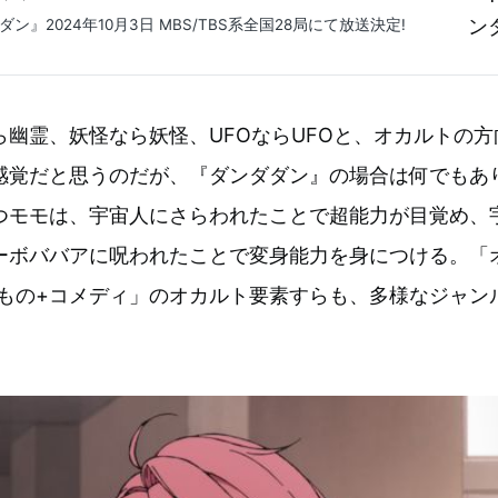
ン』2024年10月3日 MBS/TBS系全国28局にて放送決定!
ら幽霊、妖怪なら妖怪、UFOならUFOと、オカルトの
感覚だと思うのだが、『ダンダダン』の場合は何でもあ
つモモは、宇宙人にさらわれたことで超能力が目覚め、
ーボババアに呪われたことで変身能力を身につける。「
園もの+コメディ」のオカルト要素すらも、多様なジャン