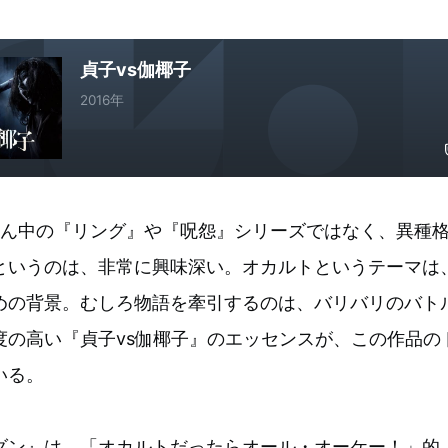
貞子vs伽椰子
2016年
真ん中の『リング』や『呪怨』シリーズではなく、異種
というのは、非常に興味深い。オカルトというテーマは
めの背景。むしろ物語を牽引するのは、バリバリのバト
度の高い『貞子vs伽椰子』のエッセンスが、この作品の
いる。
ダン』は、「オカルトだったらオール・オーケー！」的