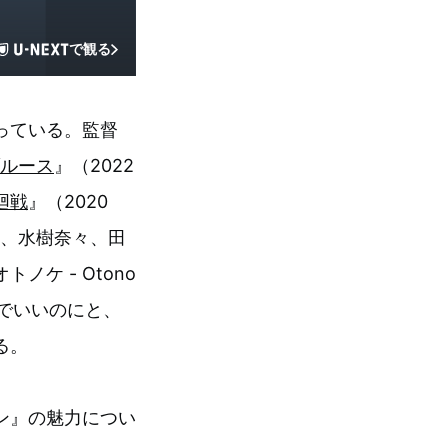
で観る
っている。監督
ルース
』（2022
廻戦
』（2020
樹、水樹奈々、田
ケ - Otono
夜中でいいのにと、
る。
ン』の魅力につい