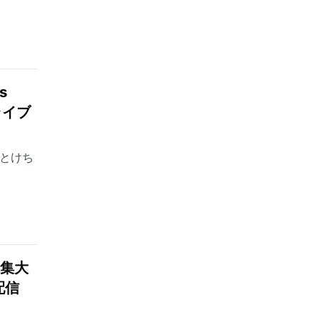
s
ライブ
E とけち
の集大
配信