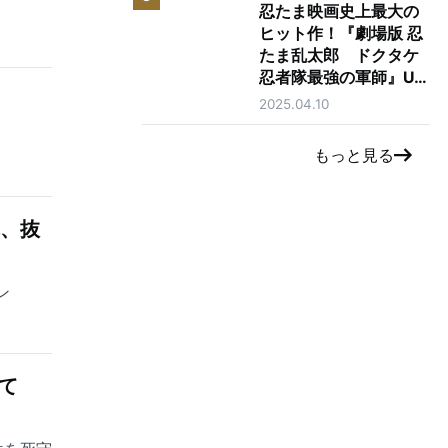
忍たま映画史上最大の
ヒット作！『劇場版 忍
たま乱太郎 ドクタケ
忍者隊最強の軍師』U-
了
NEXTで独占先行レン
2025.04.10
タル配信開始！
もっと見る
れ、抜
ン
て