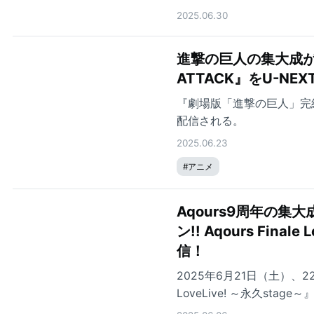
2025.06.30
進撃の巨人の集大成が
ATTACK』をU-N
『劇場版「進撃の巨人」完結編 
配信される。
2025.06.23
#
アニメ
Aqours9周年の
ン!! Aqours Fina
信！
2025年6月21日（土）、2
LoveLive! ～永久st