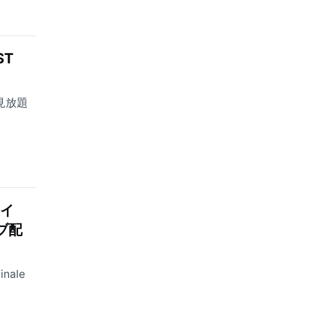
ST
占見放題
ャイ
イブ配
ale