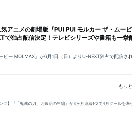
アニメの劇場版『PUI PUI モルカー ザ・ムー
NEXTで独占配信決定！テレビシリーズや書籍も一挙
・ムービー MOLMAX』が6月1日（日）よりU-NEXT独占で配信さ
もっ
ング】『「鬼滅の刃」刀鍛冶の里編』が3ヶ月連続1位で4月クールを牽