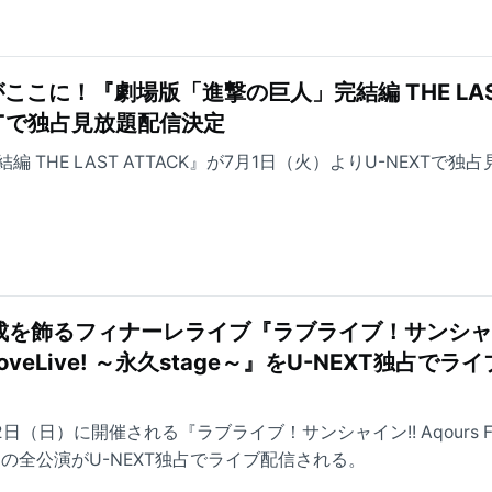
ここに！『劇場版「進撃の巨人」完結編 THE LA
EXTで独占見放題配信決定
THE LAST ATTACK』が7月1日（火）よりU-NEXTで独
集大成を飾るフィナーレライブ『ラブライブ！サンシ
le LoveLive! ～永久stage～』をU-NEXT独占でラ
2日（日）に開催される『ラブライブ！サンシャイン!! Aqours Fin
age～』の全公演がU-NEXT独占でライブ配信される。