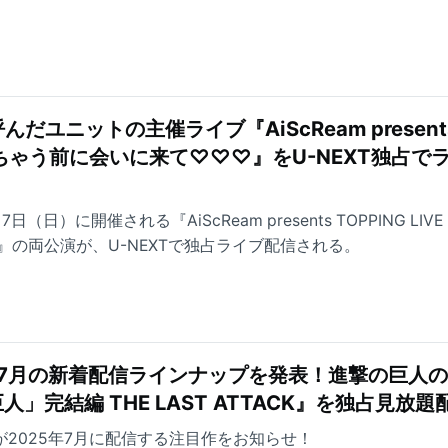
だユニットの主催ライブ『AiScReam present
E とけちゃう前に会いに来て♡♡♡』をU-NEXT独占で
（日）に開催される『AiScReam presents TOPPING LIV
の両公演が、U-NEXTで独占ライブ配信される。
25年7月の新着配信ラインナップを発表！進撃の巨人
」完結編 THE LAST ATTACK』を独占見放題
Tが2025年7月に配信する注目作をお知らせ！