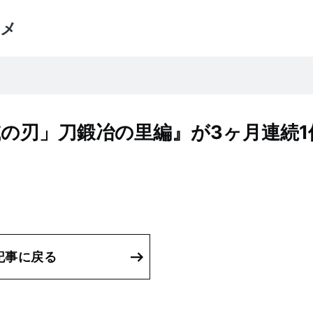
メ
の刃」刀鍛冶の里編』が3ヶ月連続1
記事に戻る