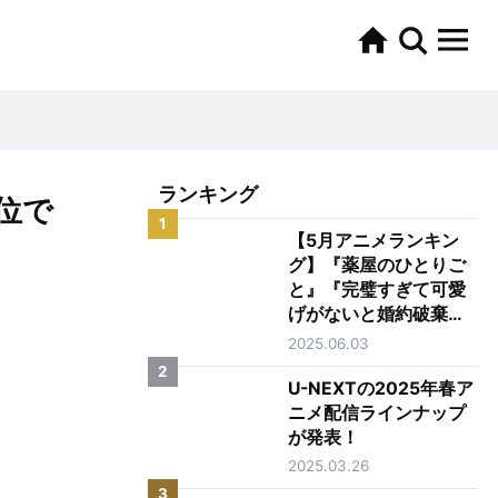
ランキング
位で
1
【5月アニメランキン
グ】『薬屋のひとりご
と』『完璧すぎて可愛
げがないと婚約破棄さ
れた聖女は隣国に売ら
2025.06.03
れる』がTOP2
2
U-NEXTの2025年春ア
ニメ配信ラインナップ
が発表！
2025.03.26
3