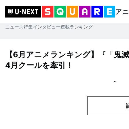
アニ
ニュース
特集
インタビュー
連載
ランキング
【6月アニメランキング】『「鬼滅
4月クールを牽引！