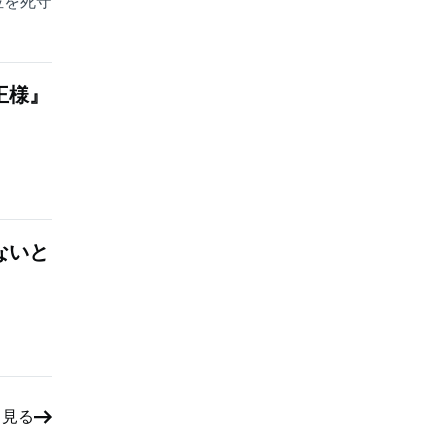
位を死守
王様』
ないと
と見る