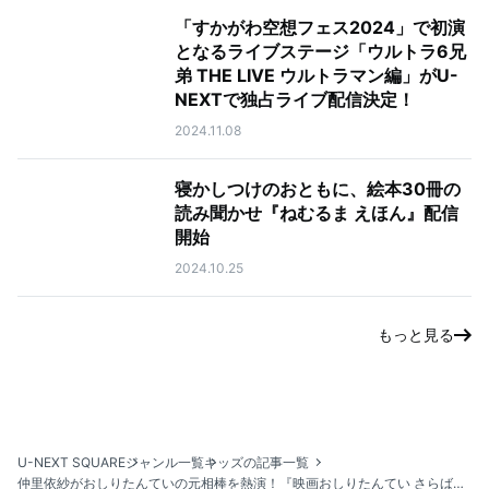
「すかがわ空想フェス2024」で初演
となるライブステージ「ウルトラ6兄
弟 THE LIVE ウルトラマン編」がU-
NEXTで独占ライブ配信決定！
2024.11.08
寝かしつけのおともに、絵本30冊の
読み聞かせ『ねむるま えほん』配信
開始
2024.10.25
もっと見る
U-NEXT SQUARE
ジャンル一覧
キッズの記事一覧
仲里依紗がおしりたんていの元相棒を熱演！『映画おしりたんてい さらば愛しき相棒(おしり)よ』がU-NEXTにて独占配信決定！