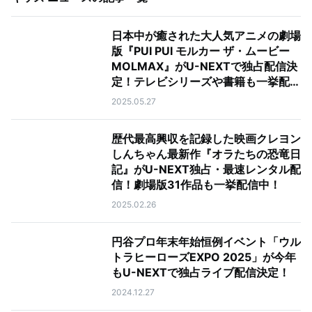
日本中が癒された大人気アニメの劇場
版『PUI PUI モルカー ザ・ムービー
MOLMAX』がU-NEXTで独占配信決
定！テレビシリーズや書籍も一挙配信
中！
2025.05.27
歴代最高興収を記録した映画クレヨン
しんちゃん最新作『オラたちの恐竜日
記』がU-NEXT独占・最速レンタル配
信！劇場版31作品も一挙配信中！
2025.02.26
円谷プロ年末年始恒例イベント「ウル
トラヒーローズEXPO 2025」が今年
もU-NEXTで独占ライブ配信決定！
2024.12.27