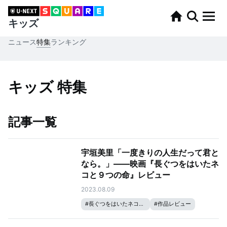
キッズ
ニュース
特集
ランキング
キッズ 特集
記事一覧
宇垣美里「一度きりの人生だって君と
なら。」——映画『長ぐつをはいたネ
コと９つの命』レビュー
2023.08.09
#
長ぐつをはいたネコと９つの命
#
作品レビュー
#
宇垣美里