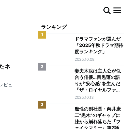
ランキング
1
ドラマファンが選んだ
「2025年秋ドラマ期待
度ランキング」
2025.10.08
たネ
2
妻夫木聡は主人公が似
合う俳優…目黒蓮の語
りが“安心感”を生んだ
レビュ
『ザ・ロイヤルファミ
リー』第1話
2025.10.13
3
魔性の副社長・向井康
二“黒木”のギャップに
膝から崩れ落ちた『フ
ェイクマミー』第2話