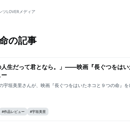
ンツLOVERメディア
命の記事
人生だって君となら。」——映画『長ぐつをはい
ュー
の宇垣美里さんが、映画『長ぐつをはいたネコと９つの命』を
#
作品レビュー
#
宇垣美里