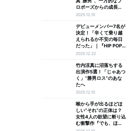
真“勝男”、一方的なプ
ロポーズからの成長に
涙 最終回で夏帆“鮎
2025.12.10
美”に告げた最上級の愛
とは
デビューメンバー7名が
決定！「辛くて乗り越
えられるか不安の毎日
だった」｜『HIP POP
Princess』最終回レビ
2025.12.22
ュー
竹内涼真に沼落ちする
出演作5選！「じゃあつ
く」“勝男ロス”のあな
たへ
2025.12.10
喉から手が出るほどほ
しい“それ”の正体は？
女性4人の欲望に斬り込
む衝撃作『でも、ほし
い』山下紘加インタビ
2025.12.19