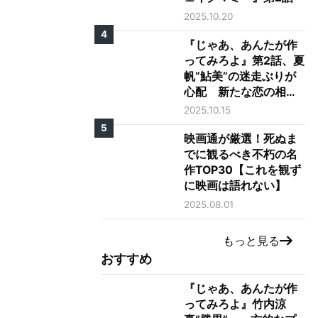
2025.10.20
4
『じゃあ、あんたが作
ってみろよ』第2話、夏
帆“鮎美”の迷走ぶりが
心配 新たな恋の相手
に「大丈夫そう？」の
2025.10.15
声も
5
映画通が厳選！死ぬま
でに観るべき不朽の名
作TOP30【これを観ず
に映画は語れない】
2025.08.01
もっと見る
おすすめ
『じゃあ、あんたが作
ってみろよ』竹内涼