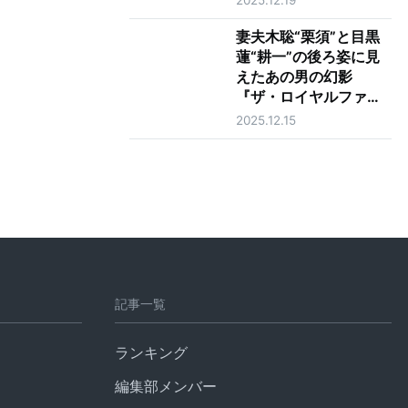
ュー
妻夫木聡“栗須”と目黒
蓮“耕一”の後ろ姿に見
えたあの男の幻影
『ザ・ロイヤルファミ
リー』最終話
2025.12.15
記事一覧
ランキング
編集部メンバー