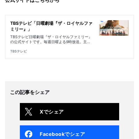
公式サイトはこちらから
TBSテレビ「日曜劇場『ザ・ロイヤルファ
ミリー』」
TBSテレビ日曜劇場『ザ・ロイヤルファミリー』
の公式サイトです。毎週日曜よる9時放送。主
演・妻夫木聡。競馬の世界を舞台にひたすら夢を
追い続けた熱き大人たちの物語。
TBSテレビ
この記事をシェア
Xでシェア
Facebookでシェア