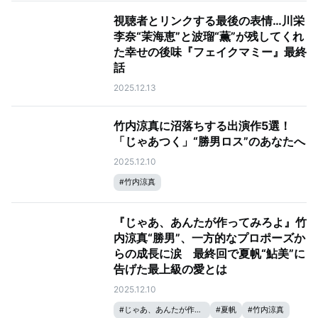
視聴者とリンクする最後の表情…川栄
李奈“茉海恵”と波瑠“薫”が残してくれ
た幸せの後味『フェイクマミー』最終
話
2025.12.13
竹内涼真に沼落ちする出演作5選！
「じゃあつく」“勝男ロス”のあなたへ
2025.12.10
#
竹内涼真
『じゃあ、あんたが作ってみろよ』竹
内涼真“勝男”、一方的なプロポーズか
らの成長に涙 最終回で夏帆“鮎美”に
告げた最上級の愛とは
2025.12.10
#
じゃあ、あんたが作ってみろよ
#
夏帆
#
竹内涼真