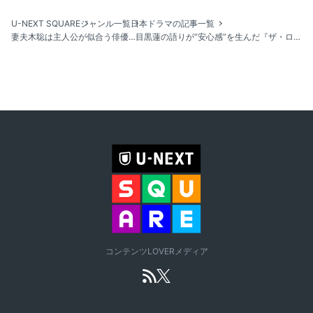
U-NEXT SQUARE
ジャンル一覧
日本ドラマの記事一覧
妻夫木聡は主人公が似合う俳優…目黒蓮の語りが“安心感”を生んだ『ザ・ロイヤルファミリー』第1話
コンテンツLOVERメディア