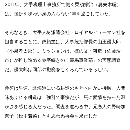
2011年、大手税理士事務所で働く栗須栄治（妻夫木聡）
は、挫折を味わい身の入らない1年を過ごしていた。
そんなとき、大手人材派遣会社・ロイヤルヒューマン社を
担当することに。依頼主は、人事統括部長の山王優太郎
（小泉孝太郎）。ミッションは、彼の父・耕造（佐藤浩
市）が推し進める赤字続きの「競馬事業部」の実態調査
だ。優太郎は同部の撤廃をもくろんでいるらしい。
栗須は早速、北海道にいる耕造のもとへ向かい接触。人間
味あふれる耕造は、強引で豪快だが、馬に愛情を持った温
かさを感じる人だった。調査を進める中、元恋人の野崎加
奈子（松本若菜）とも思わぬ再会を果たした。