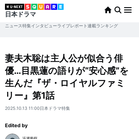
日本ドラマ
ニュース
特集
インタビュー
ライブレポート
連載
ランキング
妻夫木聡は主人公が似合う俳
優…目黒蓮の語りが“安心感”を
生んだ『ザ・ロイヤルファミ
リー』第1話
2025.10.13 11:00
日本ドラマ
特集
Edited by
浜瀬将樹