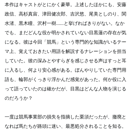
本作はキャストがとにかく豪華。上述したほかにも、安藤
政信、高杉真宙、津田健次郎、吉沢悠、尾美としのり、関
水渚、黒木瞳、沢村一樹……と挙げればきりがない。なか
でも、まだどんな役か明かされていない目黒蓮の存在が気
になる。彼は今回「競馬」という専門的な知識がいるテー
マ上、覚えておきたい用語を解説するナレーションを担当
していた。彼の深みとやすらぎを感じさせる声はすっと耳
に入るし、何より安心感がある。ぼんやりしていた専門用
語も、輪郭がくっきり浮かんだ感覚があった。何か役に入
って語っていたのは確かだが、目黒はどんな人物を演じる
のだろうか？
一度は競馬事業部の損失を指摘した栗須だったが、撤廃と
なれば馬たちが路頭に迷い、最悪処分されることを知る。