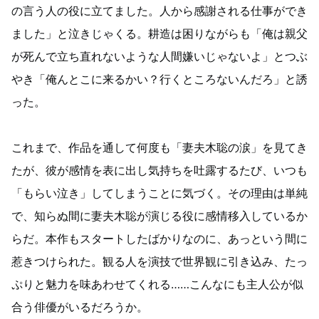
の言う人の役に立てました。人から感謝される仕事ができ
ました」と泣きじゃくる。耕造は困りながらも「俺は親父
が死んで立ち直れないような人間嫌いじゃないよ」とつぶ
やき「俺んとこに来るかい？行くところないんだろ」と誘
った。
これまで、作品を通して何度も「妻夫木聡の涙」を見てき
たが、彼が感情を表に出し気持ちを吐露するたび、いつも
「もらい泣き」してしまうことに気づく。その理由は単純
で、知らぬ間に妻夫木聡が演じる役に感情移入しているか
らだ。本作もスタートしたばかりなのに、あっという間に
惹きつけられた。観る人を演技で世界観に引き込み、たっ
ぷりと魅力を味あわせてくれる……こんなにも主人公が似
合う俳優がいるだろうか。