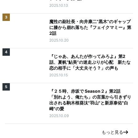
2025.10.13
3
魔性の副社長・向井康二“黒木”のギャップ
に膝から崩れ落ちた『フェイクマミー』第
2話
2025.10.20
4
『じゃあ、あんたが作ってみろよ』第2
話、夏帆“鮎美”の迷走ぶりが心配 新たな
恋の相手に「大丈夫そう？」の声も
2025.10.15
5
『２５時、赤坂で Season２』第2話
「別れよう、俺たち」の言葉から引きずり
出される駒木根葵汰"羽山"と新原泰佑"白
崎"の愛
2025.10.09
もっと見る