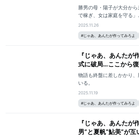
勝男の母・陽子が大分から
で稼ぎ、女は家庭を守る」
を描いたエピソードが視聴
2025.11.26
#
じゃあ、あんたが作ってみろよ
『じゃあ、あんたが作
式に破局…ここから
物語も終盤に差しかかり、
いる。
2025.11.19
#
じゃあ、あんたが作ってみろよ
『じゃあ、あんたが作
男”と夏帆“鮎美”が