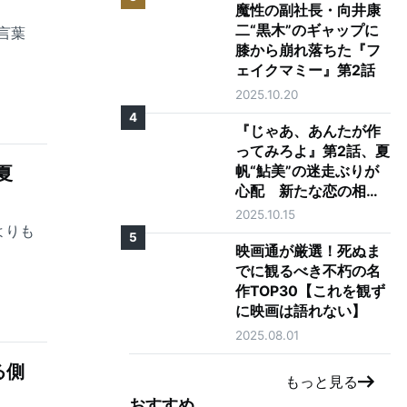
魔性の副社長・向井康
二“黒木”のギャップに
言葉
膝から崩れ落ちた『フ
ェイクマミー』第2話
2025.10.20
4
『じゃあ、あんたが作
ってみろよ』第2話、夏
夏
帆“鮎美”の迷走ぶりが
心配 新たな恋の相手
に「大丈夫そう？」の
2025.10.15
声も
よりも
5
映画通が厳選！死ぬま
でに観るべき不朽の名
作TOP30【これを観ず
に映画は語れない】
2025.08.01
る側
もっと見る
おすすめ