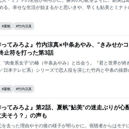
恋人・ミナトの生態が明らかに。勝男の心配をよそに、鮎美は
める。幸せな生活が始まるかと思いきや、早くも鮎美とミナト
、暗雲が立ち込めた。
#
夏帆
#
竹内涼真
ってみろよ』竹内涼真×中条あやみ、“きみせかコ
終止符を打った第3話
、“肉食系女子”の椿（中条あやみ）と出会う。『君と世界が終
／日本テレビ系）シリーズで恋人役を演じた竹内と中条の抜群
を呼んだ。
#
夏帆
#
竹内涼真
ってみろよ』第2話、夏帆“鮎美”の迷走ぶりが心
丈夫そう？」の声も
元を去った理由やその後の様子が明らかに。視聴者からはモテ