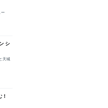
ュー
ン シ
と天城
む！