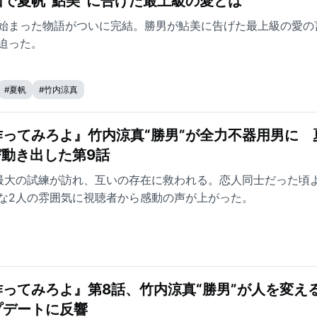
で夏帆“鮎美”に告げた最上級の愛とは
始まった物語がついに完結。勝男が鮎美に告げた最上級の愛の
迫った。
#
夏帆
#
竹内涼真
ってみろよ』竹内涼真“勝男”が全力不器用男に 
び動き出した第9話
最大の試練が訪れ、互いの存在に救われる。恋人同士だった頃
な2人の雰囲気に視聴者から感動の声が上がった。
ってみろよ』第8話、竹内涼真“勝男”が人を変え
プデートに反響