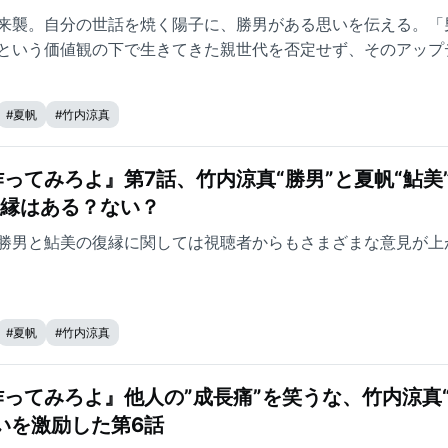
来襲。自分の世話を焼く陽子に、勝男がある思いを伝える。「
という価値観の下で生きてきた親世代を否定せず、そのアップ
者から大きな反響を呼んだ。
#
夏帆
#
竹内涼真
ってみろよ』第7話、竹内涼真“勝男”と夏帆“鮎美
復縁はある？ない？
勝男と鮎美の復縁に関しては視聴者からもさまざまな意見が上
#
夏帆
#
竹内涼真
ってみろよ』他人の”成長痛”を笑うな、竹内涼真
互いを激励した第6話