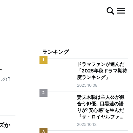
ランキング
1
ドラマファンが選んだ
へ
「2025年秋ドラマ期待
度ランキング」
しの作
2025.10.08
2
妻夫木聡は主人公が似
合う俳優…目黒蓮の語
りが“安心感”を生んだ
『ザ・ロイヤルファミ
リー』第1話
ズか
2025.10.13
3