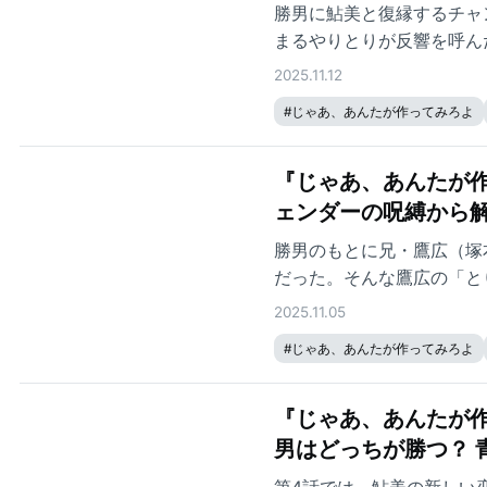
勝男に鮎美と復縁するチャ
まるやりとりが反響を呼ん
2025.11.12
#
じゃあ、あんたが作ってみろよ
『じゃあ、あんたが作
ェンダーの呪縛から解
勝男のもとに兄・鷹広（塚
だった。そんな鷹広の「と
立つことに。
2025.11.05
#
じゃあ、あんたが作ってみろよ
『じゃあ、あんたが作
男はどっちが勝つ？ 