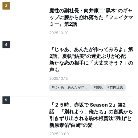
3
魔性の副社長・向井康二“黒木”のギャ
ップに膝から崩れ落ちた『フェイクマ
ミー』第2話
2025.10.20
4
『じゃあ、あんたが作ってみろよ』第
2話、夏帆“鮎美”の迷走ぶりが心配
新たな恋の相手に「大丈夫そう？」の
声も
2025.10.15
#
じゃあ、あんたが作ってみろよ
#
夏帆
#
竹内涼真
5
『２５時、赤坂で Season２』第2
話 「別れよう、俺たち」の言葉から
引きずり出される駒木根葵汰"羽山"と
新原泰佑"白崎"の愛
2025.10.09