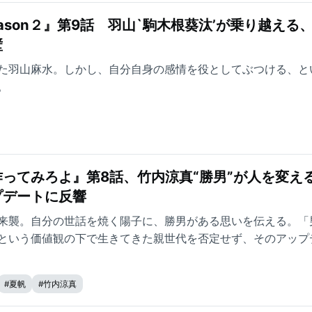
ason２』第9話 羽山`駒木根葵汰’が乗り越える
壁
た羽山麻水。しかし、自分自身の感情を役としてぶつける、と
。
ってみろよ』第8話、竹内涼真“勝男”が人を変え
プデートに反響
来襲。自分の世話を焼く陽子に、勝男がある思いを伝える。「
という価値観の下で生きてきた親世代を否定せず、そのアップ
者から大きな反響を呼んだ。
#
夏帆
#
竹内涼真