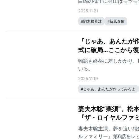
白崎の様子に羽山はモヤモ
2025.11.21
#
駒木根葵汰
#
新原泰佑
『じゃあ、あんたが作
式に破局…ここから
物語も終盤に差しかかり、
いる。
2025.11.19
#
じゃあ、あんたが作ってみろよ
妻夫木聡“栗須”、松
『ザ・ロイヤルファミ
妻夫木聡主演、夢を追い続
ルファミリー』第6話をレ