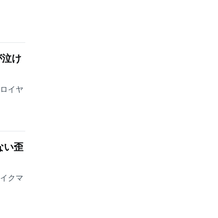
が泣け
・ロイヤ
ない歪
ェイクマ