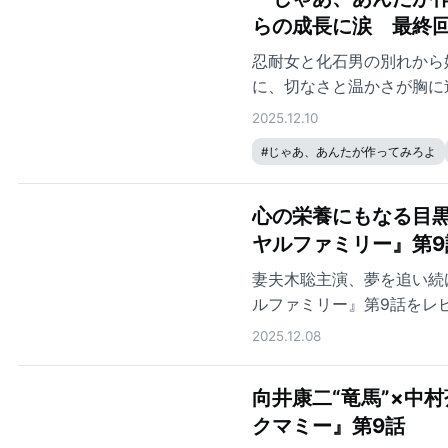
らの成長に涙 最終回
忍耐女と化石男の別れから
に、切なさと温かさが胸に
2025.12.10
#
じゃあ、あんたが作ってみろよ
心の栄養にもなる目黒
ヤルファミリー』第9
妻夫木聡主演、夢を追い続
ルファミリー』第9話をレ
2025.12.08
向井康二“竜馬”×中
クマミー』第9話