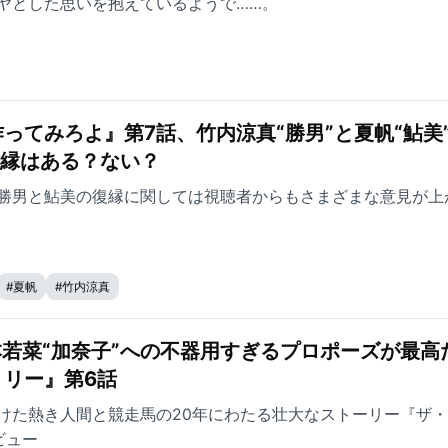
ヤとした思いを抱えているようで……。
ってみろよ』第7話、竹内涼真“勝男”と夏帆“鮎美
復縁はある？ない？
勝男と鮎美の復縁に関しては視聴者からもさまざまな意見が上
#
夏帆
#
竹内涼真
本若菜“加奈子”への不器用すぎるプロポーズが最高
リー』第6話
けた熱き人間と競走馬の20年にわたる壮大なストーリー『ザ
ビュー