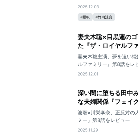
2025.12.03
#
夏帆
#
竹内涼真
妻夫木聡×目黒蓮のゴ
た『ザ・ロイヤルファ
妻夫木聡主演、夢を追い続
ルファミリー』第8話をレ
2025.12.01
深い闇に堕ちる田中み
な夫婦関係『フェイク
波瑠×川栄李奈、正反対の
ミー』第8話をレビュー
2025.11.29