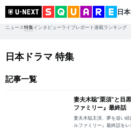
日本
ニュース
特集
インタビュー
ライブレポート
連載
ランキング
日本ドラマ 特集
記事一覧
妻夫木聡“栗須”と目
ファミリー』最終話
妻夫木聡主演、夢を追い続
ルファミリー』最終話をレ