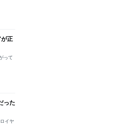
”が正
がって
だった
・ロイヤ