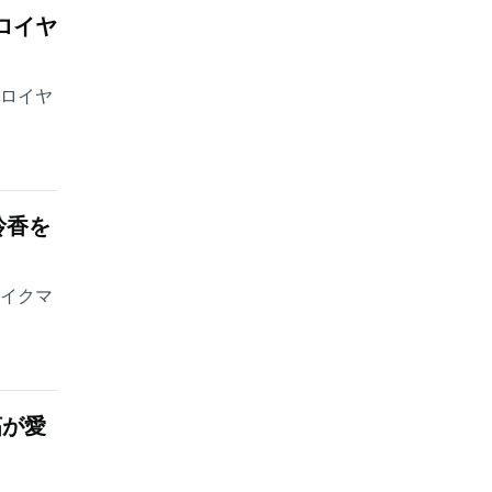
ロイヤ
・ロイヤ
玲香を
ェイクマ
妬が愛