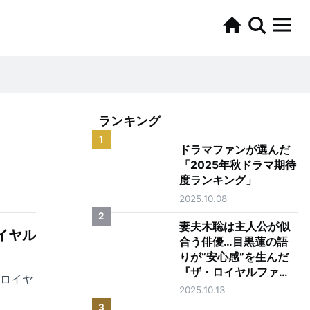
ランキング
1
ドラマファンが選んだ
「2025年秋ドラマ期待
度ランキング」
2025.10.08
2
妻夫木聡は主人公が似
イヤル
合う俳優…目黒蓮の語
りが“安心感”を生んだ
『ザ・ロイヤルファミ
・ロイヤ
リー』第1話
2025.10.13
3