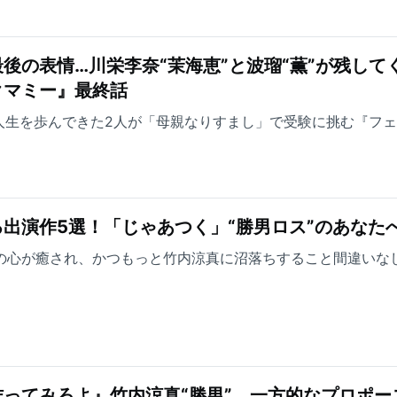
後の表情…川栄李奈“茉海恵”と波瑠“薫”が残して
クマミー』最終話
人生を歩んできた2人が「母親なりすまし」で受験に挑む『フ
出演作5選！「じゃあつく」“勝男ロス”のあなた
方の心が癒され、かつもっと竹内涼真に沼落ちすること間違いな
ってみろよ』竹内涼真“勝男”、一方的なプロポー