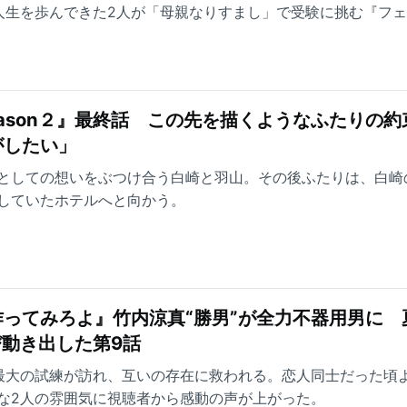
人生を歩んできた2人が「母親なりすまし」で受験に挑む『フ
eason２』最終話 この先を描くようなふたりの約
がしたい」
としての想いをぶつけ合う白崎と羽山。その後ふたりは、白崎
していたホテルへと向かう。
ってみろよ』竹内涼真“勝男”が全力不器用男に 
び動き出した第9話
最大の試練が訪れ、互いの存在に救われる。恋人同士だった頃
な2人の雰囲気に視聴者から感動の声が上がった。