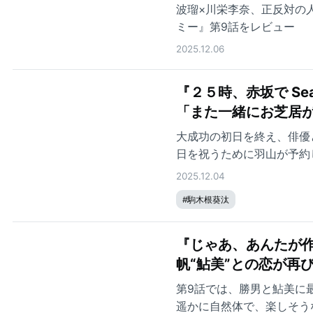
波瑠×川栄李奈、正反対の
ミー』第9話をレビュー
2025.12.06
『２５時、赤坂で S
「また一緒にお芝居
大成功の初日を終え、俳優
日を祝うために羽山が予約
2025.12.04
#
駒木根葵汰
『じゃあ、あんたが作
帆“鮎美”との恋が再
第9話では、勝男と鮎美に
遥かに自然体で、楽しそう