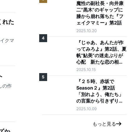
魔性の副社長・向井康
二“黒木”のギャップに
膝から崩れ落ちた『フ
くれた
ェイクマミー』第2話
2025.10.20
4
ェイクマ
『じゃあ、あんたが作
ってみろよ』第2話、夏
帆“鮎美”の迷走ぶりが
心配 新たな恋の相手
に「大丈夫そう？」の
2025.10.15
へ
声も
5
『２５時、赤坂で
しの作
Season２』第2話
「別れよう、俺たち」
の言葉から引きずり出
される駒木根葵汰"羽
2025.10.09
山"と新原泰佑"白崎"の
愛
もっと見る
ズか