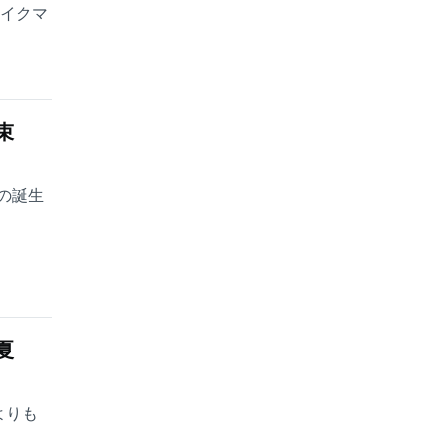
ェイクマ
束
の誕生
夏
よりも