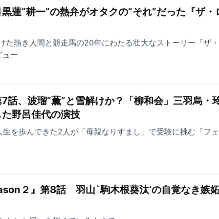
黒蓮“耕一”の熱弁がオタクの“それ”だった『ザ・
けた熱き人間と競走馬の20年にわたる壮大なストーリー『ザ
ビュー
7話、波瑠“薫”と雪解けか？「柳和会」三羽烏・
した野呂佳代の演技
人生を歩んできた2人が「母親なりすまし」で受験に挑む『フ
ason２』第8話 羽山`駒木根葵汰’の自覚なき嫉