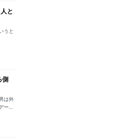
、人と
いうと
る側
男は外
デート