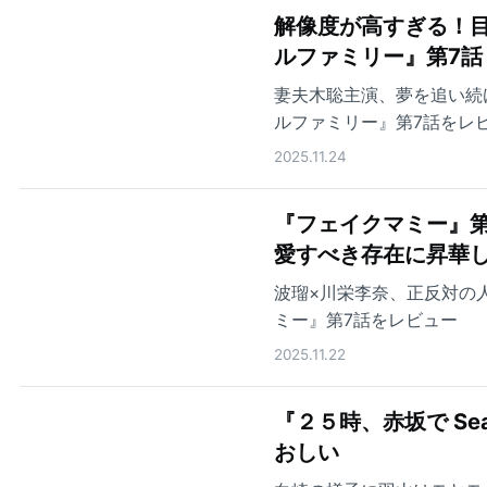
解像度が高すぎる！目
ルファミリー』第7話
妻夫木聡主演、夢を追い続
ルファミリー』第7話をレ
2025.11.24
『フェイクマミー』第
愛すべき存在に昇華
波瑠×川栄李奈、正反対の
ミー』第7話をレビュー
2025.11.22
『２５時、赤坂で Se
おしい