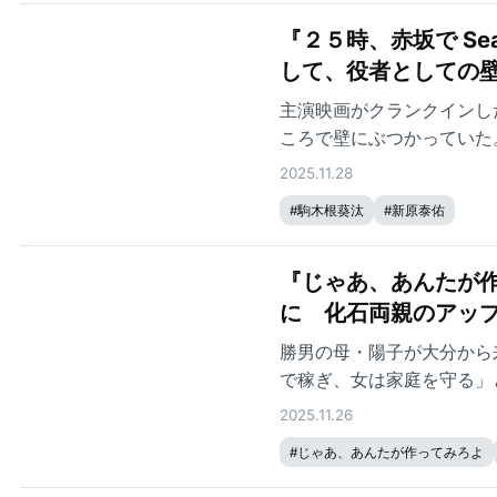
『２５時、赤坂で Se
して、役者としての
主演映画がクランクインし
ころで壁にぶつかっていた
2025.11.28
#
駒木根葵汰
#
新原泰佑
『じゃあ、あんたが作
に 化石両親のアッ
勝男の母・陽子が大分から
で稼ぎ、女は家庭を守る」
を描いたエピソードが視聴
2025.11.26
#
じゃあ、あんたが作ってみろよ