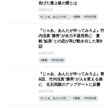
告げた最上級の愛とは
2025.12.10
#
じゃあ、あんたが作ってみろよ
#
夏帆
#
竹内涼真
『じゃあ、あんたが作ってみろよ』竹
内涼真“勝男”が全力不器用男に 夏
帆“鮎美”との恋が再び動き出した第9
話
2025.12.03
#
夏帆
#
竹内涼真
『じゃあ、あんたが作ってみろよ』第
8話、竹内涼真“勝男”が人を変える側
に 化石両親のアップデートに反響
2025.11.26
#
じゃあ、あんたが作ってみろよ
#
夏帆
#
竹内涼真