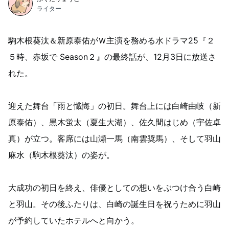
ライター
駒木根葵汰＆新原泰佑がＷ主演を務める水ドラマ25『２
５時、赤坂で Season２』の最終話が、12月3日に放送さ
れた。
迎えた舞台「雨と懺悔」の初日。舞台上には白崎由岐（新
原泰佑）、黒木蛍太（夏生大湖）、佐久間はじめ（宇佐卓
真）が立つ。客席には山瀬一馬（南雲奨馬）、そして羽山
麻水（駒木根葵汰）の姿が。
大成功の初日を終え、俳優としての想いをぶつけ合う白崎
と羽山。その後ふたりは、白崎の誕生日を祝うために羽山
が予約していたホテルへと向かう。