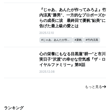
『じゃあ、あんたが作ってみろよ』竹
内涼真“勝男”、一方的なプロポーズか
らの成長に涙 最終回で夏帆“鮎美”に
告げた最上級の愛とは
2025.12.10
#
じゃあ、あんたが作ってみろよ
#
夏帆
#
竹内涼真
心の栄養にもなる目黒蓮“耕一”と市川
実日子“沢渡”の幸せな空気感『ザ・ロ
イヤルファミリー』第9話
2025.12.08
もっと見る
ランキング