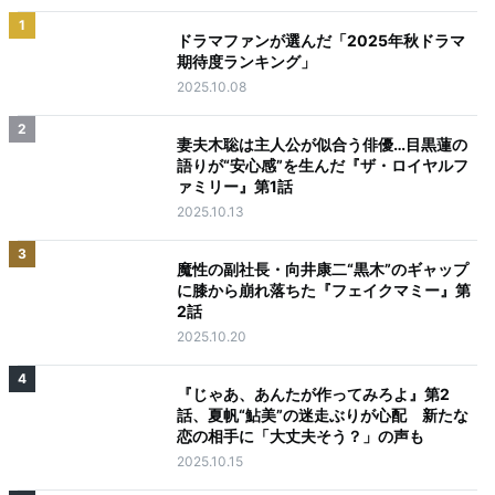
1
ドラマファンが選んだ「2025年秋ドラマ
期待度ランキング」
2025.10.08
2
妻夫木聡は主人公が似合う俳優…目黒蓮の
語りが“安心感”を生んだ『ザ・ロイヤルフ
ァミリー』第1話
2025.10.13
3
魔性の副社長・向井康二“黒木”のギャップ
に膝から崩れ落ちた『フェイクマミー』第
2話
2025.10.20
4
『じゃあ、あんたが作ってみろよ』第2
話、夏帆“鮎美”の迷走ぶりが心配 新たな
恋の相手に「大丈夫そう？」の声も
2025.10.15