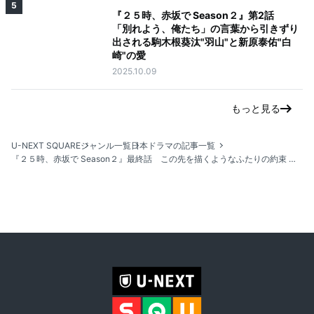
5
『２５時、赤坂で Season２』第2話
「別れよう、俺たち」の言葉から引きずり
出される駒木根葵汰"羽山"と新原泰佑"白
崎"の愛
2025.10.09
もっと見る
U-NEXT SQUARE
ジャンル一覧
日本ドラマの記事一覧
『２５時、赤坂で Season２』最終話 この先を描くようなふたりの約束 「また一緒にお芝居がしたい」