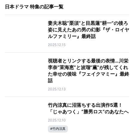
日本ドラマ 特集
の記事一覧
妻夫木聡“栗須”と目黒蓮“耕一”の後ろ
姿に見えたあの男の幻影『ザ・ロイヤ
ルファミリー』最終話
2025.12.15
視聴者とリンクする最後の表情…川栄
李奈“茉海恵”と波瑠“薫”が残してくれ
た幸せの後味『フェイクマミー』最終
話
2025.12.13
竹内涼真に沼落ちする出演作5選！
「じゃあつく」“勝男ロス”のあなたへ
2025.12.10
#
竹内涼真