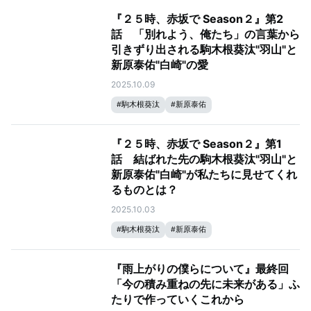
『２５時、赤坂で Season２』第2
話 「別れよう、俺たち」の言葉から
引きずり出される駒木根葵汰"羽山"と
新原泰佑"白崎"の愛
2025.10.09
#
駒木根葵汰
#
新原泰佑
『２５時、赤坂で Season２』第1
話 結ばれた先の駒木根葵汰"羽山"と
新原泰佑"白崎"が私たちに見せてくれ
るものとは？
2025.10.03
#
駒木根葵汰
#
新原泰佑
『雨上がりの僕らについて』最終回
「今の積み重ねの先に未来がある」ふ
たりで作っていくこれから