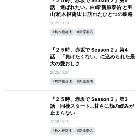
『２５時、赤坂で Season２』第5
話 選ばれたい。白崎‘新原泰佑’と羽
山‘駒木根葵汰’に訪れたひとつの岐路
2025.10.31
#
駒木根葵汰
#
新原泰佑
『２５時、赤坂で Season２』第4
話 「負けたくない」に込められた最
大の愛おしさ
2025.10.24
#
駒木根葵汰
#
新原泰佑
『２５時、赤坂で Season２』第3
話 同棲スタート…甘さに頬の緩みが
止まらない
2025.10.16
#
駒木根葵汰
#
新原泰佑