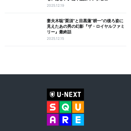
2025.12.19
妻夫木聡“栗須”と目黒蓮“耕一”の後ろ姿に
見えたあの男の幻影『ザ・ロイヤルファミ
リー』最終話
2025.12.15