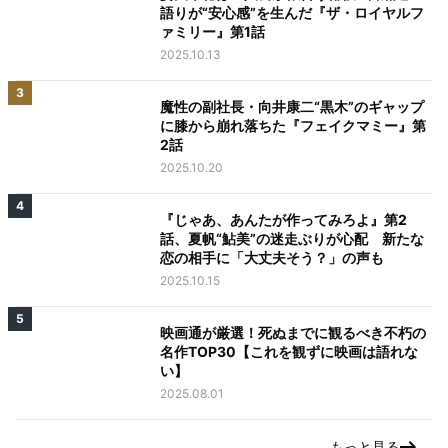
語りが“安心感”を生んだ『ザ・ロイヤルフ
ァミリー』第1話
2025.10.13
3
魔性の副社長・向井康二“黒木”のギャップ
に膝から崩れ落ちた『フェイクマミー』第
2話
2025.10.20
4
『じゃあ、あんたが作ってみろよ』第2
話、夏帆“鮎美”の迷走ぶりが心配 新たな
恋の相手に「大丈夫そう？」の声も
2025.10.15
5
映画通が厳選！死ぬまでに観るべき不朽の
名作TOP30【これを観ずに映画は語れな
い】
2025.08.01
もっと見る