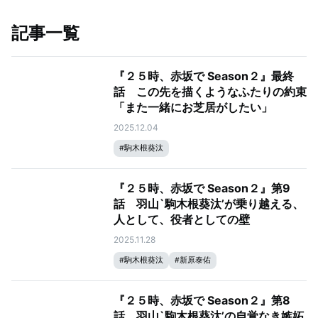
記事一覧
『２５時、赤坂で Season２』最終
話 この先を描くようなふたりの約束
「また一緒にお芝居がしたい」
2025.12.04
#
駒木根葵汰
『２５時、赤坂で Season２』第9
話 羽山`駒木根葵汰’が乗り越える、
人として、役者としての壁
2025.11.28
#
駒木根葵汰
#
新原泰佑
『２５時、赤坂で Season２』第8
話 羽山`駒木根葵汰’の自覚なき嫉妬