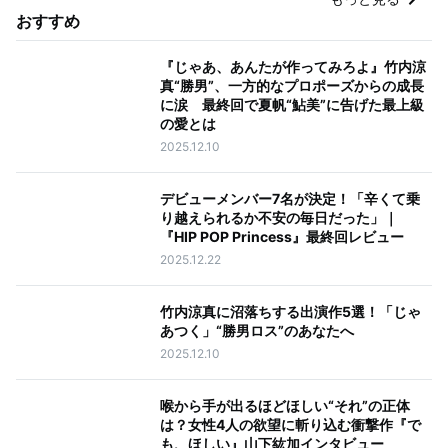
おすすめ
『じゃあ、あんたが作ってみろよ』竹内涼
真“勝男”、一方的なプロポーズからの成長
に涙 最終回で夏帆“鮎美”に告げた最上級
の愛とは
2025.12.10
デビューメンバー7名が決定！「辛くて乗
り越えられるか不安の毎日だった」｜
『HIP POP Princess』最終回レビュー
2025.12.22
竹内涼真に沼落ちする出演作5選！「じゃ
あつく」“勝男ロス”のあなたへ
2025.12.10
喉から手が出るほどほしい“それ”の正体
は？女性4人の欲望に斬り込む衝撃作『で
も、ほしい』山下紘加インタビュー