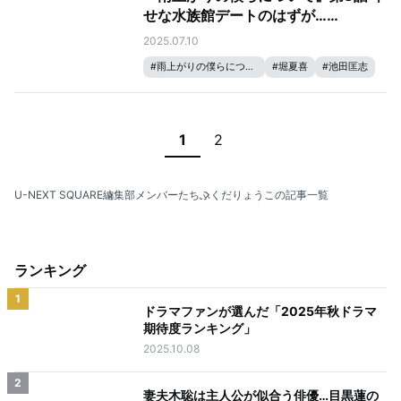
せな水族館デートのはずが……
2025.07.10
#
雨上がりの僕らについて
#
堀夏喜
#
池田匡志
2
1
U-NEXT SQUARE
編集部メンバーたち
ふくだりょうこの記事一覧
ランキング
1
ドラマファンが選んだ「2025年秋ドラマ
期待度ランキング」
2025.10.08
2
妻夫木聡は主人公が似合う俳優…目黒蓮の