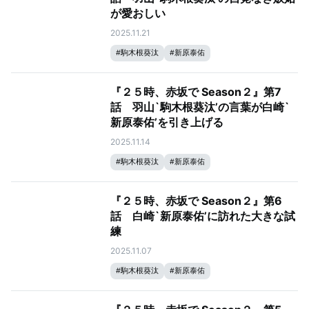
が愛おしい
2025.11.21
#
駒木根葵汰
#
新原泰佑
『２５時、赤坂で Season２』第7
話 羽山`駒木根葵汰’の言葉が白崎`
新原泰佑’を引き上げる
2025.11.14
#
駒木根葵汰
#
新原泰佑
『２５時、赤坂で Season２』第6
話 白崎`新原泰佑’に訪れた大きな試
練
2025.11.07
#
駒木根葵汰
#
新原泰佑