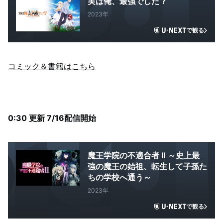
実は俺、最強でした？
2023年
で観る
コミック＆書籍はこちら
0:30 更新 7/16配信開始
魔王学院の不適合者 Ⅱ ～史上最
強の魔王の始祖、転生して子孫た
ちの学校へ通う～
2023年
で観る