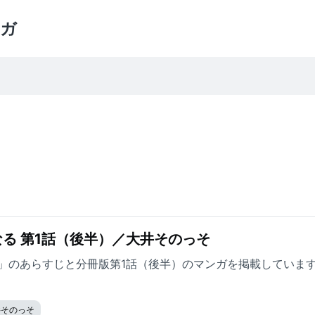
ガ
る 第1話（後半）／大井そのっそ
」のあらすじと分冊版第1話（後半）のマンガを掲載していま
井そのっそ