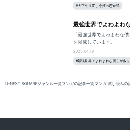
#
大正やり直し令嬢の恋奇譚
最強世界でよわよわな
「最強世界でよわよわな僕
を掲載しています。
2023.04.19
#
最強世界でよわよわな僕らが救
U-NEXT SQUARE
ジャンル一覧
マンガの記事一覧
マンガ 試し読みの