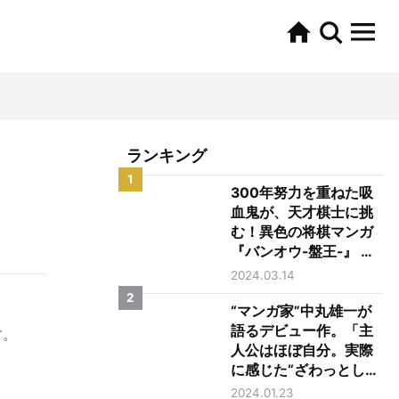
ランキング
1
300年努力を重ねた吸
血鬼が、天才棋士に挑
む！異色の将棋マンガ
『バンオウ-盤王-』 担
当編集者・杉田卓さん
2024.03.14
インタビュー
2
“マンガ家”中丸雄一が
語るデビュー作。「主
す。
人公はほぼ自分。実際
に感じた“ざわっとした
こと”を描いています」
2024.01.23