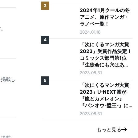
3
2024年1月クールの冬
アニメ、原作マンガ・
ラノベ一覧！
す。
2024.01.18
4
「次にくるマンガ大賞
2023」受賞作品決定！
コミックス部門第1位
『生徒会にも穴はあ
る！』 、Webマンガ部
2023.08.31
門第1位『気になってる
を掲載し
5
人が男じゃなかった』
「次にくるマンガ大賞
2023」U-NEXT賞が
『龍とカメレオン』
『バンオウ-盤王-』に
決定！
2023.08.31
もっと見る
を掲載し