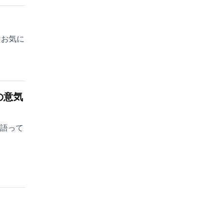
とお気に
の意気
を語って