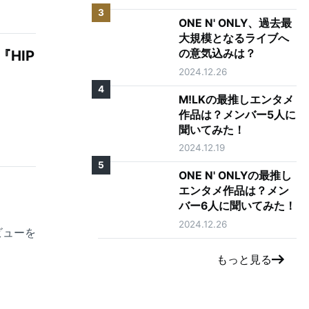
3
ONE N' ONLY、過去最
大規模となるライブへ
『HIP
の意気込みは？
2024.12.26
4
M!LKの最推しエンタメ
作品は？メンバー5人に
聞いてみた！
2024.12.19
5
ONE N' ONLYの最推し
エンタメ作品は？メン
バー6人に聞いてみた！
2024.12.26
ビューを
もっと見る