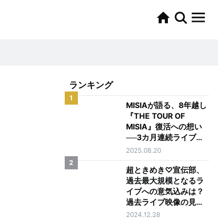
ランキング
1
MISIAが語る、8年越し
『THE TOUR OF
MISIA』復活への想い
──3カ月連続ライブ配
信 記念インタビュー
2025.08.20
2
超ときめき♡宣伝部、
過去最大規模となるラ
イブへの意気込みは？
過去ライブ映像の見ど
ころも聞いてみた！
2024.12.28