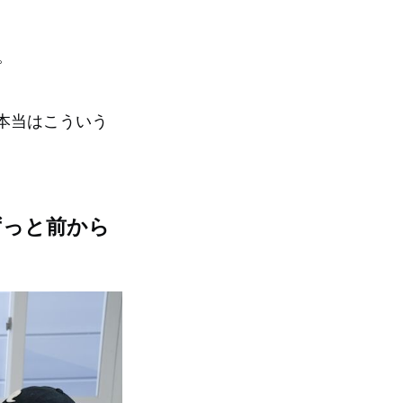
。
本当はこういう
はずっと前から