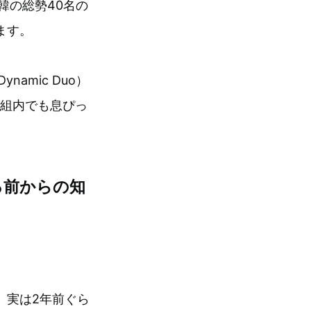
韓の総勢40名の
ます。
namic Duo）
。番組内でも息ぴっ
る前からの知
！
、実は2年前ぐら