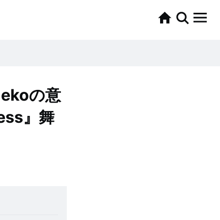
aekoの意
ess』舞