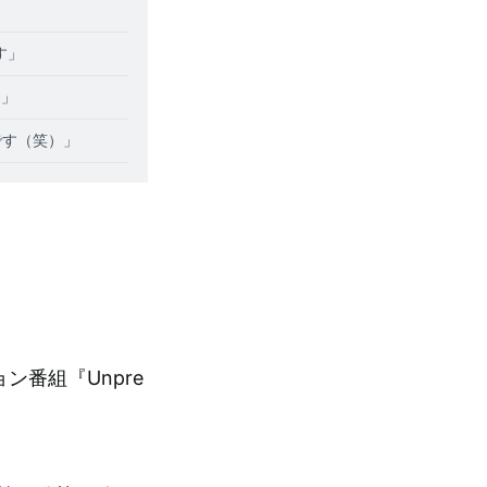
す」
♡」
です（笑）」
ン番組『Unpre