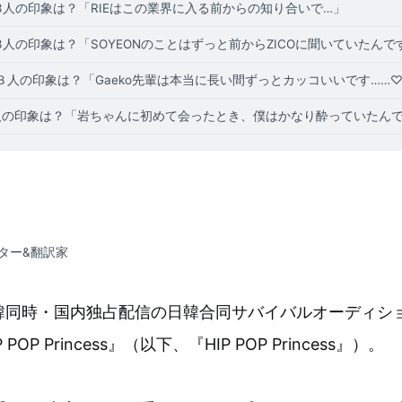
3人の印象は？「RIEはこの業界に入る前からの知り合いで…」
見た3人の印象は？「SOYEONのことはずっと前からZICOに聞いていたんで
た３人の印象は？「Gaeko先輩は本当に長い間ずっとカッコいいです……
た3人の印象は？「岩ちゃんに初めて会ったとき、僕はかなり酔っていたん
ター&翻訳家
日韓同時・国内独占配信の日韓合同サバイバルオーディショ
 HIP POP Princess』（以下、『HIP POP Princess』）。