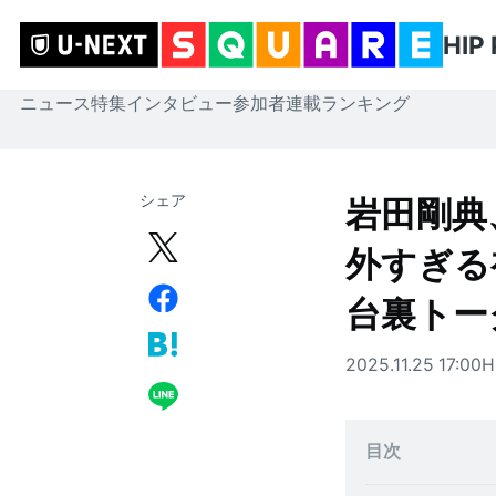
HIP 
ニュース
特集
インタビュー
参加者
連載
ランキング
シェア
岩田剛典、
外すぎる初
台裏トー
2025.11.25 17:00
H
目次