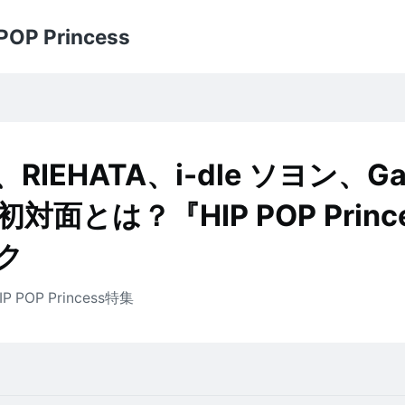
POP Princess
RIEHATA、i-dle ソヨン、G
対面とは？『HIP POP Princ
ク
IP POP Princess
特集