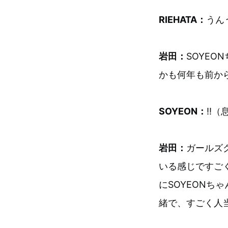
RIEHATA：
うん
岩田：
SOYE
かも何年も前か
SOYEON：
!!
岩田：
ガールズ
いる感じですご
にSOYEONち
緒で、すごく人