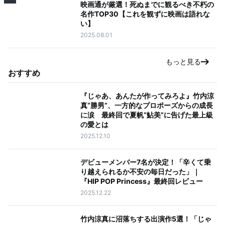
映画通が厳選！死ぬまでに観るべき不朽の
名作TOP30【これを観ずに映画は語れな
い】
2025.08.01
もっと見る
おすすめ
『じゃあ、あんたが作ってみろよ』竹内涼
真“勝男”、一方的なプロポーズからの成長
に涙 最終回で夏帆“鮎美”に告げた最上級
の愛とは
2025.12.10
デビューメンバー7名が決定！「辛くて乗
り越えられるか不安の毎日だった」｜
『HIP POP Princess』最終回レビュー
2025.12.22
竹内涼真に沼落ちする出演作5選！「じゃ