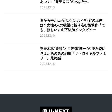
あつく」“勝男ロス”のあなたへ
2025.12.10
喉から手が出るほどほしい“それ”の正体
は？女性4人の欲望に斬り込む衝撃作『で
も、ほしい』山下紘加インタビュー
2025.12.19
妻夫木聡“栗須”と目黒蓮“耕一”の後ろ姿に
見えたあの男の幻影『ザ・ロイヤルファミ
リー』最終話
2025.12.15