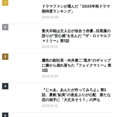
1
ドラマファンが選んだ「2025年秋ドラマ
期待度ランキング」
2025.10.08
2
妻夫木聡は主人公が似合う俳優…目黒蓮の
語りが“安心感”を生んだ『ザ・ロイヤルフ
ァミリー』第1話
2025.10.13
3
魔性の副社長・向井康二“黒木”のギャップ
に膝から崩れ落ちた『フェイクマミー』第
2話
2025.10.20
4
『じゃあ、あんたが作ってみろよ』第2
話、夏帆“鮎美”の迷走ぶりが心配 新たな
恋の相手に「大丈夫そう？」の声も
2025.10.15
5