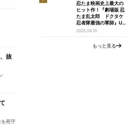
忍たま映画史上最大の
ヒット作！『劇場版 忍
たま乱太郎 ドクタケ
了
忍者隊最強の軍師』U-
NEXTで独占先行レン
2025.04.10
タル配信開始！
もっと見る
れ、抜
ン
て
位を死守