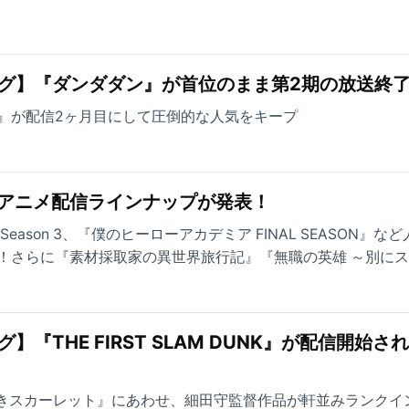
グ】『ダンダダン』が首位のまま第2期の放送終
 DUNK』が配信2ヶ月目にして圧倒的な人気をキープ
年秋アニメ配信ラインナップが発表！
』Season 3、『僕のヒーローアカデミア FINAL SEASON』な
！さらに『素材採取家の異世界旅行記』『無職の英雄 ～別に
』『野生のラスボスが現れた！』など、先行配信タイトルも大
『THE FIRST SLAM DUNK』が配信開始さ
なきスカーレット』にあわせ、細田守監督作品が軒並みランクイ