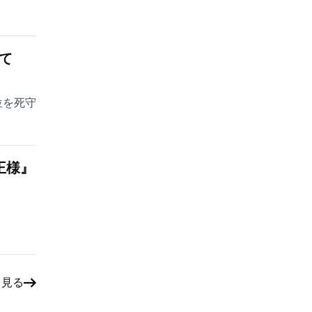
て
位を死守
王様』
と見る