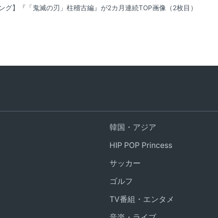
ング】『「鬼滅の刃」柱稽古編』が2カ月連続TOP
画像（2枚目）
韓国・アジア
HIP POP Princess
サッカー
ゴルフ
TV番組・エンタメ
音楽・ライブ