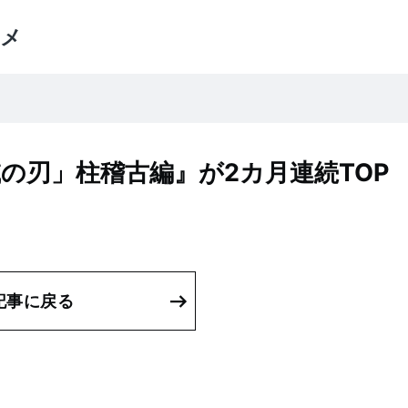
メ
の刃」柱稽古編』が2カ月連続TOP
記事に戻る