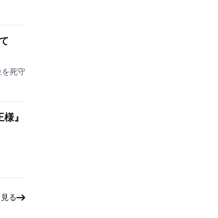
て
位を死守
王様』
と見る