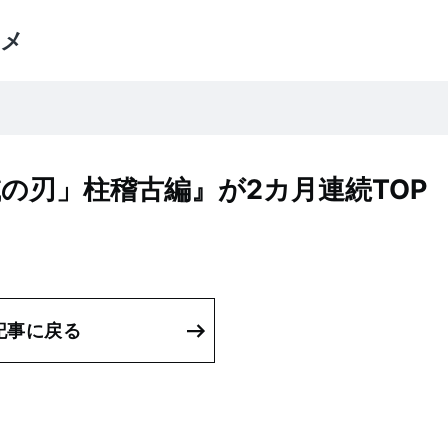
メ
の刃」柱稽古編』が2カ月連続TOP
記事に戻る