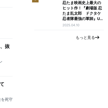
忍たま映画史上最大の
ヒット作！『劇場版 忍
たま乱太郎 ドクタケ
了
忍者隊最強の軍師』U-
NEXTで独占先行レン
2025.04.10
タル配信開始！
もっと見る
れ、抜
ン
て
位を死守