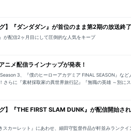
グ】『ダンダダン』が首位のまま第2期の放送終
 DUNK』が配信2ヶ月目にして圧倒的な人気をキープ
年秋アニメ配信ラインナップが発表！
』Season 3、『僕のヒーローアカデミア FINAL SEASON』な
！さらに『素材採取家の異世界旅行記』『無職の英雄 ～別に
』『野生のラスボスが現れた！』など、先行配信タイトルも大
『THE FIRST SLAM DUNK』が配信開始さ
なきスカーレット』にあわせ、細田守監督作品が軒並みランクイ