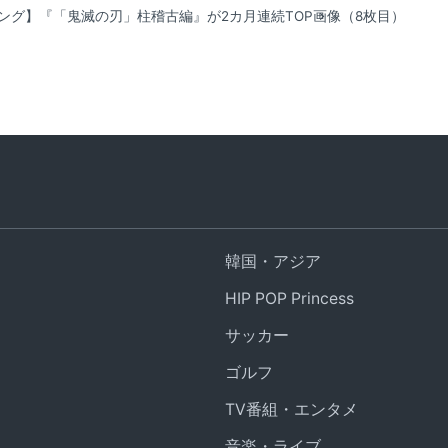
ング】『「鬼滅の刃」柱稽古編』が2カ月連続TOP
画像（8枚目）
韓国・アジア
HIP POP Princess
サッカー
ゴルフ
TV番組・エンタメ
音楽・ライブ