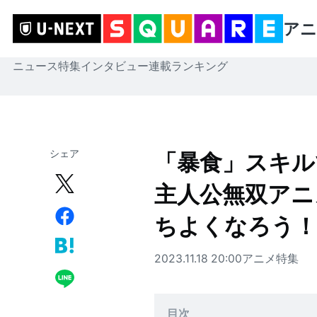
アニ
ニュース
特集
インタビュー
連載
ランキング
シェア
「暴食」スキル
主人公無双アニ
ちよくなろう！
2023.11.18 20:00
アニメ
特集
目次