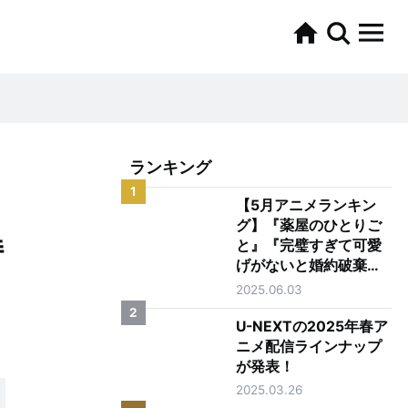
ランキング
1
【5月アニメランキン
グ】『薬屋のひとりご
持
と』『完璧すぎて可愛
げがないと婚約破棄さ
れた聖女は隣国に売ら
2025.06.03
れる』がTOP2
2
U-NEXTの2025年春ア
ニメ配信ラインナップ
が発表！
2025.03.26