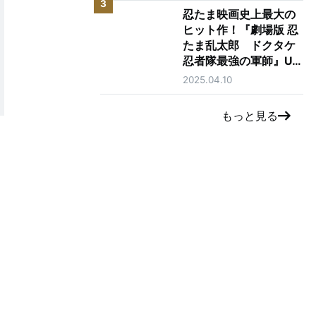
3
忍たま映画史上最大の
ヒット作！『劇場版 忍
たま乱太郎 ドクタケ
忍者隊最強の軍師』U-
NEXTで独占先行レン
2025.04.10
タル配信開始！
もっと見る