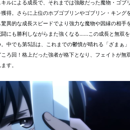
スキルによる成長で、それまでは強敵だった魔物・ゴブ
を獲得。さらに上位のホブゴブリンやゴブリン・キング
も驚異的な成長スピードでより強力な魔物や因縁の相手
死闘にも勝利しながらまた強くなる……この成長と無双を
つ。中でも第5話は、これまでの鬱憤が晴れる「ざまぁ」
どころ回！格上だった強者が格下となり、フェイトが無
れます。