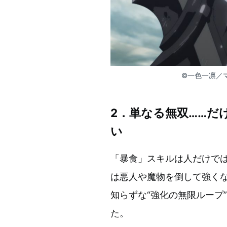
©一色一凛／
2．単なる無双……だ
い
「暴食」スキルは人だけで
は悪人や魔物を倒して強く
知らずな“強化の無限ループ
た。