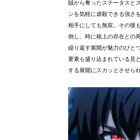
賊から奪ったステータスと
ンを気軽に虐殺できる強さ
相手にしても無双。その後
倒し、時に格上の存在との
繰り返す展開が魅力のひと
要素も盛り込まれている見
する展開にスカッとさせら