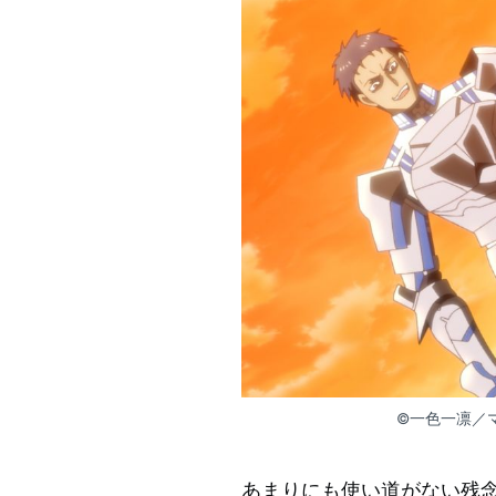
©一色一凛／
あまりにも使い道がない残