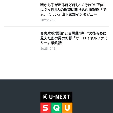
喉から手が出るほどほしい“それ”の正体
は？女性4人の欲望に斬り込む衝撃作『で
も、ほしい』山下紘加インタビュー
2025.12.19
妻夫木聡“栗須”と目黒蓮“耕一”の後ろ姿に
見えたあの男の幻影『ザ・ロイヤルファミ
リー』最終話
2025.12.15