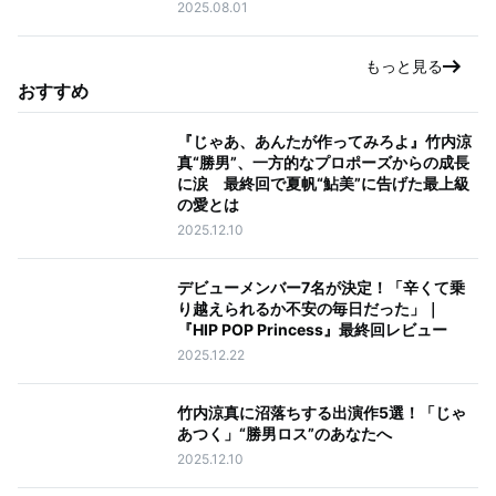
2025.08.01
もっと見る
おすすめ
『じゃあ、あんたが作ってみろよ』竹内涼
真“勝男”、一方的なプロポーズからの成長
に涙 最終回で夏帆“鮎美”に告げた最上級
の愛とは
2025.12.10
デビューメンバー7名が決定！「辛くて乗
り越えられるか不安の毎日だった」｜
『HIP POP Princess』最終回レビュー
2025.12.22
竹内涼真に沼落ちする出演作5選！「じゃ
あつく」“勝男ロス”のあなたへ
2025.12.10