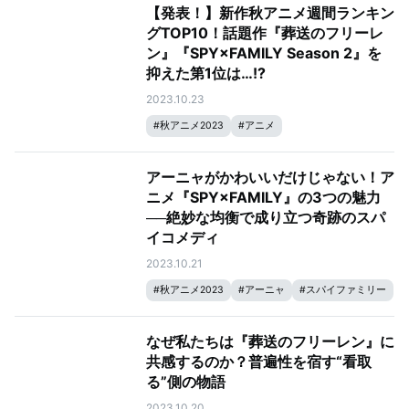
【発表！】新作秋アニメ週間ランキン
グTOP10！話題作『葬送のフリーレ
ン』『SPY×FAMILY Season 2』を
抑えた第1位は…!?
2023.10.23
#
秋アニメ2023
#
アニメ
アーニャがかわいいだけじゃない！ア
ニメ『SPY×FAMILY』の3つの魅力
──絶妙な均衡で成り立つ奇跡のスパ
イコメディ
2023.10.21
#
秋アニメ2023
#
アーニャ
#
スパイファミリー
#
SPY×FAMILY
なぜ私たちは『葬送のフリーレン』に
共感するのか？普遍性を宿す“看取
る”側の物語
2023.10.20