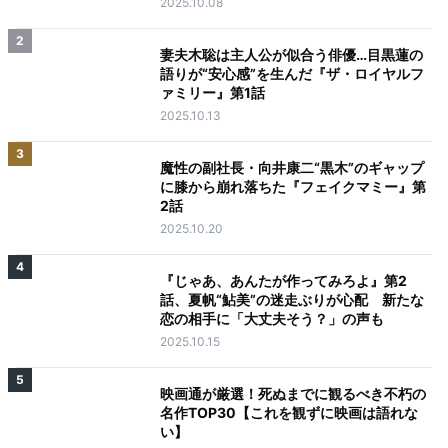
2025.10.08
2
妻夫木聡は主人公が似合う俳優…目黒蓮の
語りが“安心感”を生んだ『ザ・ロイヤルフ
ァミリー』第1話
2025.10.13
3
魔性の副社長・向井康二“黒木”のギャップ
に膝から崩れ落ちた『フェイクマミー』第
2話
2025.10.20
4
『じゃあ、あんたが作ってみろよ』第2
話、夏帆“鮎美”の迷走ぶりが心配 新たな
恋の相手に「大丈夫そう？」の声も
2025.10.15
5
映画通が厳選！死ぬまでに観るべき不朽の
名作TOP30【これを観ずに映画は語れな
い】