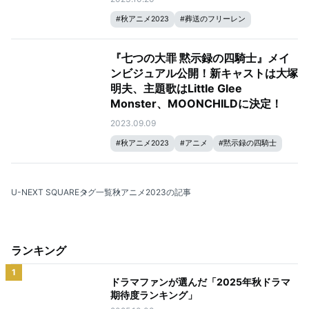
#
秋アニメ2023
#
葬送のフリーレン
『七つの大罪 黙示録の四騎士』メイ
ンビジュアル公開！新キャストは大塚
明夫、主題歌はLittle Glee
Monster、MOONCHILDに決定！
2023.09.09
#
秋アニメ2023
#
アニメ
#
黙示録の四騎士
#
七つの大罪
U-NEXT SQUARE
タグ一覧
秋アニメ2023の記事
ランキング
1
ドラマファンが選んだ「2025年秋ドラマ
期待度ランキング」