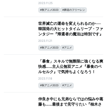
2023.11.25
#
秋アニメ2023
#
葬送のフリーレン
世界滅亡の運命を変えられるのか──
韓国発の大ヒットタイムリープ・ファ
ンタジー『帰還者の魔法は特別です』
2023.11.21
#
秋アニメ2023
#
アニメ
「暴食」スキルで無際限に強くなる爽
快感……主人公無双アニメ『暴食のベ
ルセルク』で気持ちよくなろう！
2023.11.18
#
秋アニメ2023
#
アニメ
仲良き中にも兄弟ならではの悩みや葛
藤も……最後まで見守りたい『柚木さ