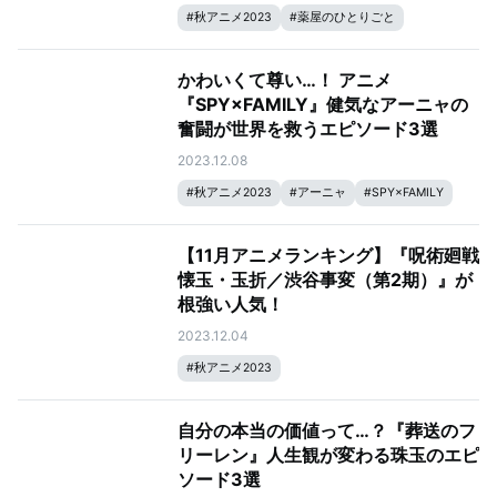
#
秋アニメ2023
#
薬屋のひとりごと
かわいくて尊い…！ アニメ
『SPY×FAMILY』健気なアーニャの
奮闘が世界を救うエピソード3選
2023.12.08
#
秋アニメ2023
#
アーニャ
#
SPY×FAMILY
【11月アニメランキング】『呪術廻戦
懐玉・玉折／渋谷事変（第2期）』が
根強い人気！
2023.12.04
#
秋アニメ2023
自分の本当の価値って…？『葬送のフ
リーレン』人生観が変わる珠玉のエピ
ソード3選