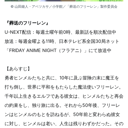
© 山田鐘人・アベツカサ／小学館／「葬送のフリーレン」製作委員会
『葬送のフリーレン』
U-NEXT配信：毎週土曜午前0時、最新話を順次配信中
放送：毎週金曜よる11時、日本テレビ系全国30局ネット
「FRIDAY ANIME NIGHT（フラアニ）」にて放送中
【あらすじ】
勇者ヒンメルたちと共に、10年に及ぶ冒険の末に魔王を
打ち倒し、世界に平和をもたらした魔法使いフリーレン。
千年以上生きるエルフである彼女は、ヒンメルたちと再会
の約束をし、独り旅に出る。それから50年後、フリーレ
ンはヒンメルのもとを訪ねるが、50年前と変わらぬ彼女
に対し、ヒンメルは老い、人生は残りわずかだった。その