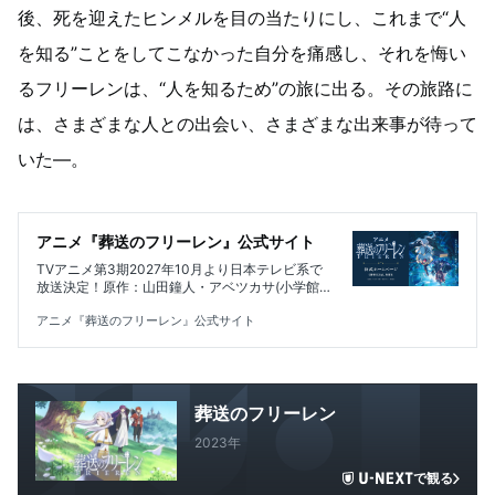
後、死を迎えたヒンメルを目の当たりにし、これまで“人
を知る”ことをしてこなかった自分を痛感し、それを悔い
るフリーレンは、“人を知るため”の旅に出る。その旅路に
は、さまざまな人との出会い、さまざまな出来事が待って
いた―。
アニメ『葬送のフリーレン』公式サイト
TVアニメ第3期2027年10月より日本テレビ系で
放送決定！原作：山田鐘人・アベツカサ(小学館
「週刊少年サンデー」連載)、勇者とそのパーティ
ーによって魔王が倒された“その後”の世界を舞台
アニメ『葬送のフリーレン』公式サイト
に、 勇者と共に魔王を打倒した千年以上生きる魔
法使い・フリーレンと、彼女が新たに出会う人々
の旅路を描く。
葬送のフリーレン
2023年
で観る