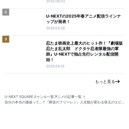
2025.06.03
2
U-NEXTの2025年春アニメ配信ラインナ
ップが発表！
2025.03.26
3
忍たま映画史上最大のヒット作！『劇場版
忍たま乱太郎 ドクタケ忍者隊最強の軍
師』U-NEXTで独占先行レンタル配信開
始！
2025.04.10
もっと見る
U-NEXT SQUARE
ジャンル一覧
アニメの記事一覧
自分の本当の価値って…？『葬送のフリーレン』人生観が変わる珠玉のエピソード3選