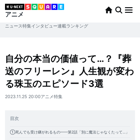
アニメ
ニュース
特集
インタビュー
連載
ランキング
自分の本当の価値って…？『葬
送のフリーレン』人生観が変わ
る珠玉のエピソード3選
2023.11.25 20:00
アニメ
特集
目次
①死んでも受け継がれるもの━━第2話「別に魔法じゃなくたって…」