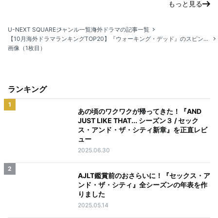
もっと見る
U-NEXT SQUARE
ジャンル一覧
海外ドラマの記事一覧
【10月海外ドラマランキングTOP20】『ウォーキング・デッド』のスピンオフ『ウォーキング・デッド：ダリル・ディクソン』がランクイン！
画像（1枚目）
ランキング
1
あの頃のワクワクが帰ってきた！『AND
JUST LIKE THAT... シーズン３ / セック
ス・アンド・ザ・シティ新章』を正直レビ
ュー
2025.06.30
2
AJLT鑑賞前のおさらいに！『セックス・ア
ンド・ザ・シティ』全シーズンの年表を作
りました
2025.05.14