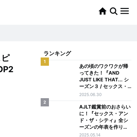
ランキング
スピ
1
あの頃のワクワクが帰
P2
ってきた！『AND
JUST LIKE THAT... シ
ーズン３ / セックス・
アンド・ザ・シティ新
2025.06.30
章』を正直レビュー
2
AJLT鑑賞前のおさらい
に！『セックス・アン
ド・ザ・シティ』全シ
ーズンの年表を作りま
した
2025.05.14