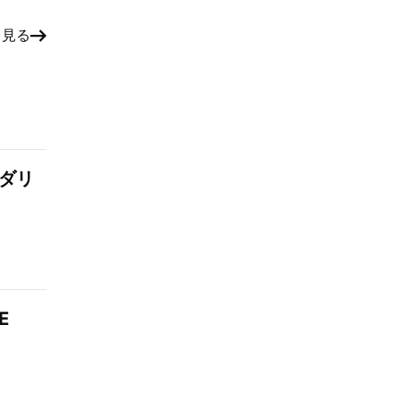
と見る
：ダリ
E