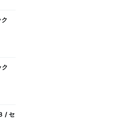
ック
ック
 / セ