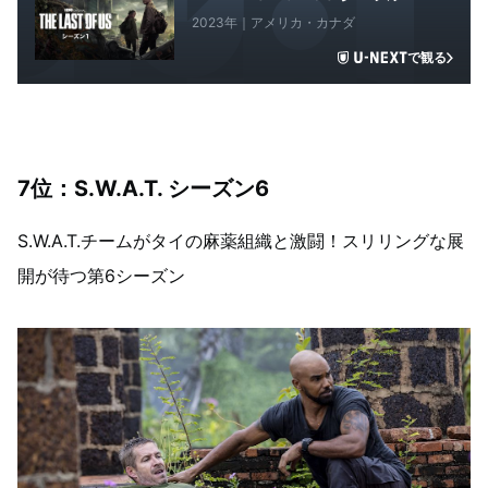
2023年｜アメリカ・カナダ
で観る
7
位：S.W.A.T. シーズン6
S.W.A.T.チームがタイの麻薬組織と激闘！スリリングな展
開が待つ第6シーズン