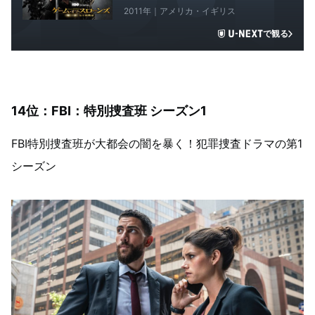
2011年｜アメリカ・イギリス
で観る
14位：FBI：特別捜査班 シーズン1
FBI特別捜査班が大都会の闇を暴く！犯罪捜査ドラマの第1
シーズン