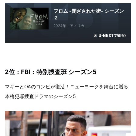
フロム -閉ざされた街- シーズン
２
2024年｜アメリカ
で観る
2
位：FBI：特別捜査班 シーズン5
マギーとOAのコンビが復活！ニューヨークを舞台に贈る
本格犯罪捜査ドラマのシーズン5