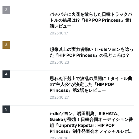
2
バチバチに火花を散らした日韓トラックバ
トルの結果は!?『HIP POP Princess』第1
話レビュー
2025.10.17
3
想像以上の実力者揃い！i-dleソヨンも唸っ
た『HIP POP Princess』の見どころは？
2025.10.23
4
思わぬ下剋上で波乱の展開に！タイトル曲
の“主人公”が決定した『HIP POP
Princess』第2話をレビュー
2025.10.27
5
i-dleソヨン、岩田剛典、RIEHATA、
Gaekoが登壇！日韓合同オーディション番
組『Unpretty Rapstar : HIP POP
Princess』制作発表会オフィシャルレポー
ト
2025.10.16