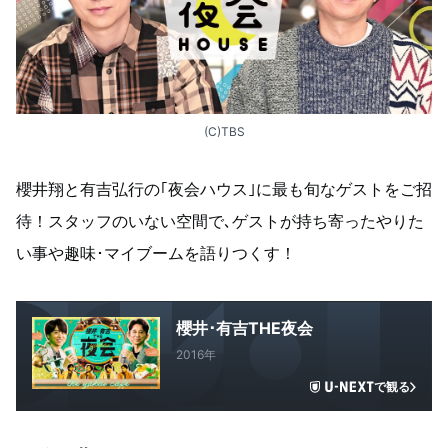
(C)TBS
櫻井翔と有吉弘行の｢夜会ハウス｣に最も旬なゲストをご招
待！スタッフのいない空間で､ゲストが持ち寄ったやりた
い事や趣味･マイブームを語りつくす！
櫻井･有吉THE夜会
2016年
で観る