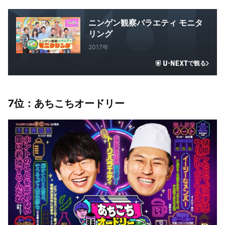
ニンゲン観察バラエティ モニタ
リング
2017年
で観る
7
位：あちこちオードリー