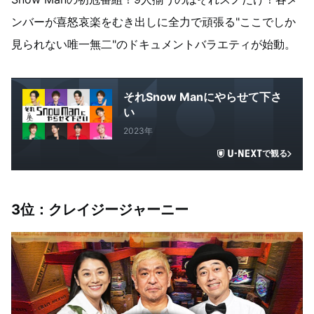
ンバーが喜怒哀楽をむき出しに全力で頑張る"ここでしか
見られない唯一無二"のドキュメントバラエティが始動。
それSnow Manにやらせて下さ
い
2023年
で観る
3
位：クレイジージャーニー