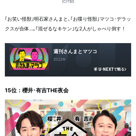
(C)TBS
｢お笑い怪獣｣明石家さんまと､｢お喋り怪獣｣マツコ･デラッ
クスが合体…｡｢混ぜるなキケン｣な2人がしゃべり倒す！
週刊さんまとマツコ
2022年
で観る
15
位：櫻井･有吉THE夜会