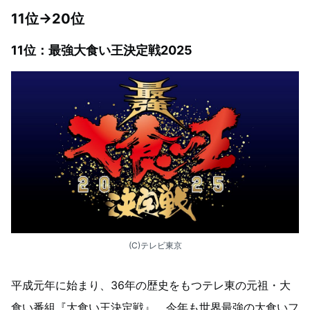
11
位→20位
11位：最強大食い王決定戦2025
(C)テレビ東京
平成元年に始まり、36年の歴史をもつテレ東の元祖・大
食い番組『大食い王決定戦』。今年も世界最強の大食いフ