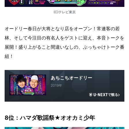
(C)テレビ東京
オードリー春日が大将となり店をオープン！常連客の若
林、そして今注目の有名人をゲストに迎え、本音トークを
展開！盛り上がること間違いなしの、ぶっちゃけトーク番
組！
あちこちオードリー
2019年
で観る
8
位：
ハマダ歌謡祭★オオカミ少年