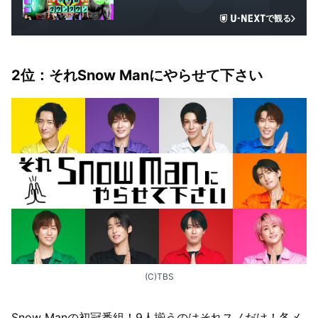
で観る
2位：それSnow Manにやらせて下さい
(C)TBS
Snow Manの初冠番組！9人揃うのはそれスノだけ！各メ