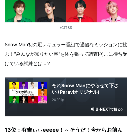
(C)TBS
Snow Man初の冠レギュラー番組で過酷なミッションに挑
む！"みんなが知りたい事"を体を張って調査!そこに待ち受
けている試練とは…？
それSnow Manにやらせて下さ
い (Paraviオリジナル)
2020年
で観る
13
位：有吉ぃぃeeeee！～そうだ！今からお前ん