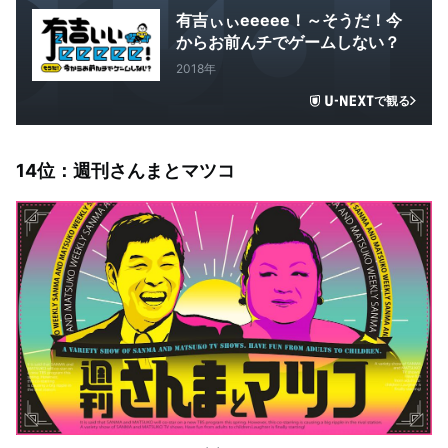
有吉ぃぃeeeee！～そうだ！今
からお前んチでゲームしない？
2018年
で観る
14
位：
週刊さんまとマツコ