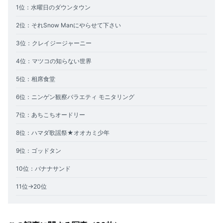
1位：水曜日のダウンタウン
2位：それSnow Manにやらせて下さい
3
位：クレイジージャーニー
4
位：マツコの知らない世界
5位：相席食堂
6位：ニンゲン観察バラエティ モニタリング
7
位：あちこちオードリー
8
位：
ハマダ歌謡祭★オオカミ少年
9
位：ゴッドタン
10
位：バナナサンド
11
位→20位