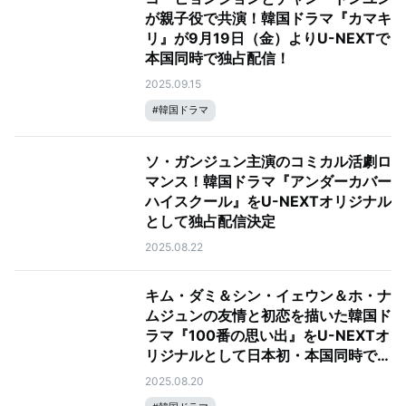
が親子役で共演！韓国ドラマ『カマキ
リ』が9月19日（金）よりU-NEXTで
本国同時で独占配信！
2025.09.15
#
韓国ドラマ
ソ・ガンジュン主演のコミカル活劇ロ
マンス！韓国ドラマ『アンダーカバー
ハイスクール』をU-NEXTオリジナル
として独占配信決定
2025.08.22
キム・ダミ＆シン・イェウン＆ホ・ナ
ムジュンの友情と初恋を描いた韓国ド
ラマ『100番の思い出』をU-NEXTオ
リジナルとして日本初・本国同時で独
占見放題配信決定！
2025.08.20