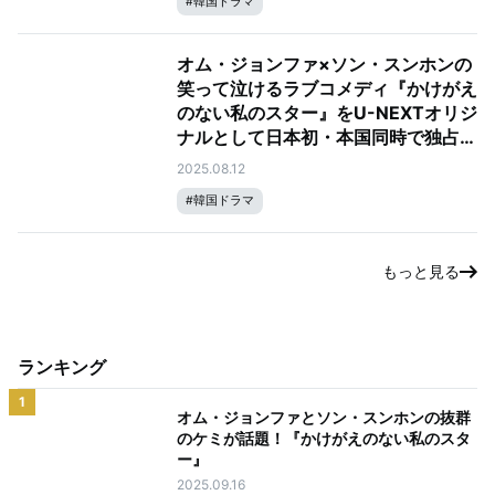
#
韓国ドラマ
オム・ジョンファ×ソン・スンホンの
笑って泣けるラブコメディ『かけがえ
のない私のスター』をU-NEXTオリジ
ナルとして日本初・本国同時で独占見
放題配信決定！
2025.08.12
#
韓国ドラマ
もっと見る
ランキング
1
オム・ジョンファとソン・スンホンの抜群
のケミが話題！『かけがえのない私のスタ
ー』
2025.09.16