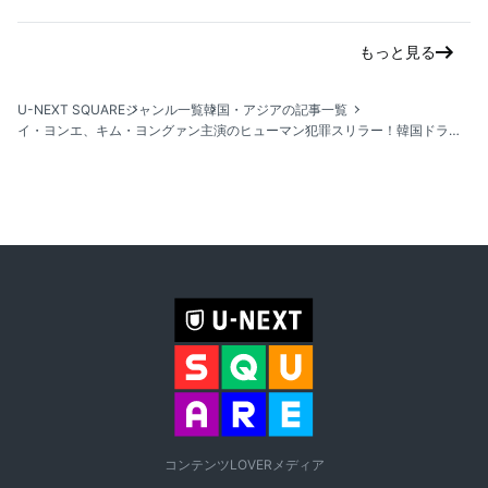
もっと見る
U-NEXT SQUARE
ジャンル一覧
韓国・アジアの記事一覧
イ・ヨンエ、キム・ヨングァン主演のヒューマン犯罪スリラー！韓国ドラマ『ウンスのいい日』をU-NEXTオリジナルとして日本初・本国同時で独占配信決定
コンテンツLOVERメディア