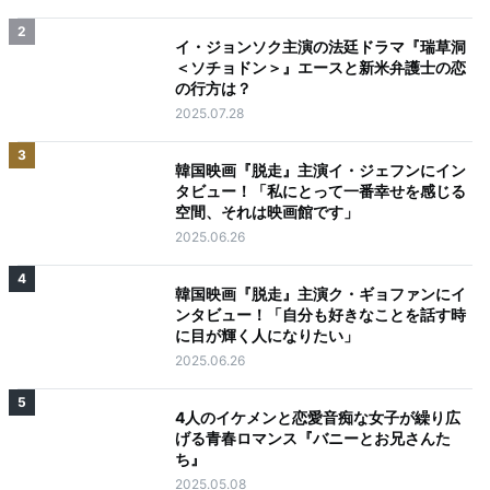
2
イ・ジョンソク主演の法廷ドラマ『瑞草洞
＜ソチョドン＞』エースと新米弁護士の恋
の行方は？
2025.07.28
3
韓国映画『脱走』主演イ・ジェフンにイン
タビュー！「私にとって一番幸せを感じる
空間、それは映画館です」
2025.06.26
4
韓国映画『脱走』主演ク・ギョファンにイ
ンタビュー！「自分も好きなことを話す時
に目が輝く人になりたい」
2025.06.26
5
4人のイケメンと恋愛音痴な女子が繰り広
げる青春ロマンス『バニーとお兄さんた
ち』
2025.05.08