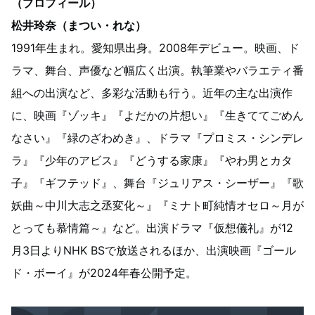
（プロフィール）
松井玲奈（まつい・れな）
1991年生まれ。愛知県出身。2008年デビュー。映画、ド
ラマ、舞台、声優など幅広く出演。執筆業やバラエティ番
組への出演など、多彩な活動も行う。近年の主な出演作
に、映画『ゾッキ』『よだかの片想い』『生きててごめん
なさい』『緑のざわめき』、ドラマ『プロミス・シンデレ
ラ』『少年のアビス』『どうする家康』『やわ男とカタ
子』『ギフテッド』、舞台『ジュリアス・シーザー』『歌
妖曲～中川大志之丞変化～』『ミナト町純情オセロ～月が
とっても慕情篇～』など。出演ドラマ『仮想儀礼』が12
月3日よりNHK BSで放送されるほか、出演映画『ゴール
ド・ボーイ』が2024年春公開予定。