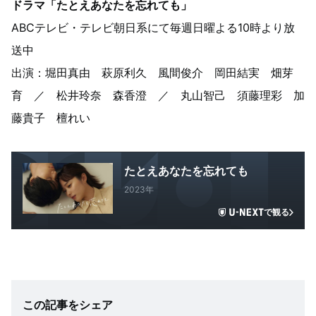
ドラマ「たとえあなたを忘れても」
ABCテレビ・テレビ朝日系にて毎週日曜よる10時より放
送中
出演：堀田真由 萩原利久 風間俊介 岡田結実 畑芽
育 ／ 松井玲奈 森香澄 ／ 丸山智己 須藤理彩 加
藤貴子 檀れい
たとえあなたを忘れても
2023年
で観る
この記事をシェア