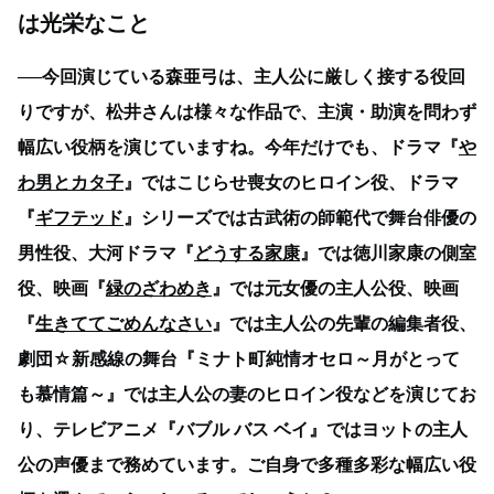
は光栄なこと
──今回演じている森亜弓は、主人公に厳しく接する役回
りですが、松井さんは様々な作品で、主演・助演を問わず
幅広い役柄を演じていますね。今年だけでも、ドラマ『
や
わ男とカタ子
』ではこじらせ喪女のヒロイン役、ドラマ
『
ギフテッド
』シリーズでは古武術の師範代で舞台俳優の
男性役、大河ドラマ『
どうする家康
』では徳川家康の側室
役、映画『
緑のざわめき
』では元女優の主人公役、映画
『
生きててごめんなさい
』では主人公の先輩の編集者役、
劇団☆新感線の舞台『ミナト町純情オセロ～月がとって
も慕情篇～』では主人公の妻のヒロイン役などを演じてお
り、テレビアニメ『バブル バス ベイ』ではヨットの主人
公の声優まで務めています。ご自身で多種多彩な幅広い役