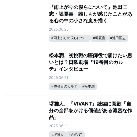
『雨上がりの僕らについて』池田匡
志・堀夏喜 誰しもが感じたことがあ
る心の中の小さな嵐を描く
2025.06.25
#
雨上がりの僕らについて
#
堀夏喜
#
池田匡志
松本潤、初挑戦の医師役で届けたい思
いとは？日曜劇場『19番目のカル
テ』インタビュー
2025.06.21
#
19番目のカルテ
#
松本潤
堺雅人、『VIVANT』続編に意欲「自
分の全部をかける価値がある濃密な作
品」
2025.06.11
#
堺雅人
#
VIVANT