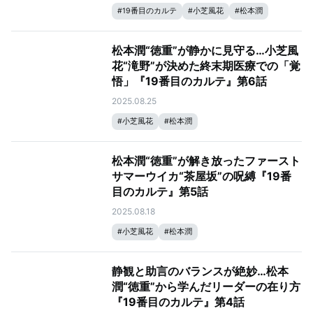
#
19番目のカルテ
#
小芝風花
#
松本潤
松本潤“徳重”が静かに見守る…小芝風
花“滝野”が決めた終末期医療での「覚
悟」『19番目のカルテ』第6話
2025.08.25
#
小芝風花
#
松本潤
松本潤“徳重”が解き放ったファースト
サマーウイカ“茶屋坂”の呪縛『19番
目のカルテ』第5話
2025.08.18
#
小芝風花
#
松本潤
静観と助言のバランスが絶妙…松本
潤“徳重”から学んだリーダーの在り方
『19番目のカルテ』第4話