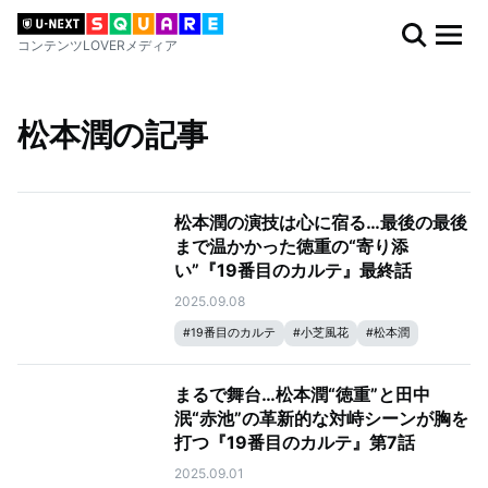
コンテンツLOVERメディア
松本潤の記事
松本潤の演技は心に宿る…最後の最後
まで温かかった徳重の“寄り添
い”『19番目のカルテ』最終話
2025.09.08
#
19番目のカルテ
#
小芝風花
#
松本潤
まるで舞台…松本潤“徳重”と田中
泯“赤池”の革新的な対峙シーンが胸を
打つ『19番目のカルテ』第7話
2025.09.01