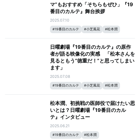
#
それSnow Manにやらせて下さい
#
渡辺翔太
マ”もおすすめ「そちらもぜひ」『19
番目のカルテ』舞台挨拶
2025.07.10
#
19番目のカルテ
#
小芝風花
#
松本潤
日曜劇場『19番目のカルテ』の原作
者が語る映像化の実感 「松本さんを
見るともう“徳重だ！”と思ってしまい
ます」
2025.07.08
#
19番目のカルテ
#
小芝風花
#
松本潤
松本潤、初挑戦の医師役で届けたい思
いとは？日曜劇場『19番目のカル
テ』インタビュー
2025.06.21
#
19番目のカルテ
#
松本潤