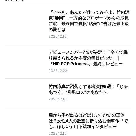
『じゃあ、あんたが作ってみろよ』竹内涼
真“勝男”、一方的なプロポーズからの成長
に涙 最終回で夏帆“鮎美”に告げた最上級
の愛とは
2025.12.10
デビューメンバー7名が決定！「辛くて乗
り越えられるか不安の毎日だった」｜
『HIP POP Princess』最終回レビュー
2025.12.22
竹内涼真に沼落ちする出演作5選！「じゃ
あつく」“勝男ロス”のあなたへ
2025.12.10
喉から手が出るほどほしい“それ”の正体
は？女性4人の欲望に斬り込む衝撃作『で
も、ほしい』山下紘加インタビュー
2025.12.19