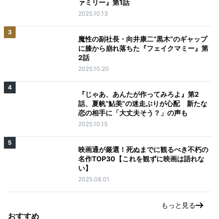
ァミリー』第1話
2025.10.13
3
魔性の副社長・向井康二“黒木”のギャップ
に膝から崩れ落ちた『フェイクマミー』第
2話
2025.10.20
4
『じゃあ、あんたが作ってみろよ』第2
話、夏帆“鮎美”の迷走ぶりが心配 新たな
恋の相手に「大丈夫そう？」の声も
2025.10.15
5
映画通が厳選！死ぬまでに観るべき不朽の
名作TOP30【これを観ずに映画は語れな
い】
2025.08.01
もっと見る
おすすめ