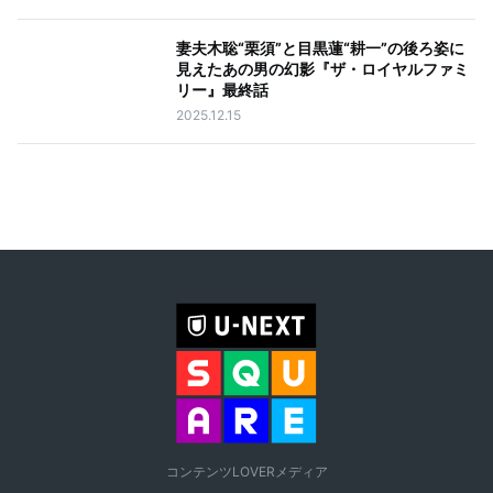
妻夫木聡“栗須”と目黒蓮“耕一”の後ろ姿に
見えたあの男の幻影『ザ・ロイヤルファミ
リー』最終話
2025.12.15
コンテンツLOVERメディア