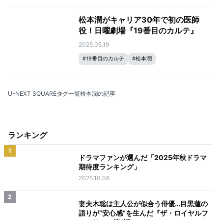
松本潤がキャリア30年で初の医師
役！日曜劇場『19番目のカルテ』
2025.05.19
#
19番目のカルテ
#
松本潤
U-NEXT SQUARE
タグ一覧
松本潤の記事
ランキング
1
ドラマファンが選んだ「2025年秋ドラマ
期待度ランキング」
2025.10.08
2
妻夫木聡は主人公が似合う俳優…目黒蓮の
語りが“安心感”を生んだ『ザ・ロイヤルフ