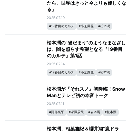
たら、世界はきっと今よりも優しくな
る」
2025.07.19
#
19番目のカルテ
#
小芝風花
#
松本潤
松本潤の“陽だまり”のようなまなざし
は、闇を照らす希望となる『19番目
のカルテ』第1話
2025.07.14
#
19番目のカルテ
#
小芝風花
#
松本潤
松本潤が『それスノ』初降臨！Snow
Manとテレビ初の本音トーク
2025.07.11
#
阿部亮平
#
深澤辰哉
#
岩本照
#
松本潤
#
目黒蓮
#
宮舘涼太
#
向井康二
#
ラウール
#
佐久間大介
#
Snow Man
#
それスノ
松本潤、相葉雅紀＆櫻井翔“嵐ドラ