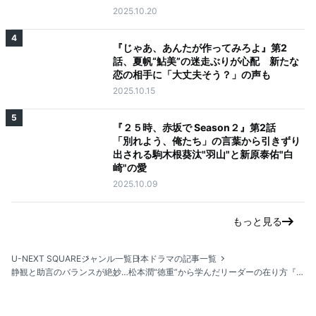
2025.10.20
4
『じゃあ、あんたが作ってみろよ』第2
話、夏帆“鮎美”の迷走ぶりが心配 新たな
恋の相手に「大丈夫そう？」の声も
2025.10.15
5
『２５時、赤坂で Season２』第2話
「別れよう、俺たち」の言葉から引きずり
出される駒木根葵汰"羽山"と新原泰佑"白
崎"の愛
2025.10.09
もっと見る
U-NEXT SQUARE
ジャンル一覧
日本ドラマの記事一覧
静観と助言のバランスが絶妙…松本潤“徳重”から学んだリーダーの在り方『19番目のカルテ』第4話