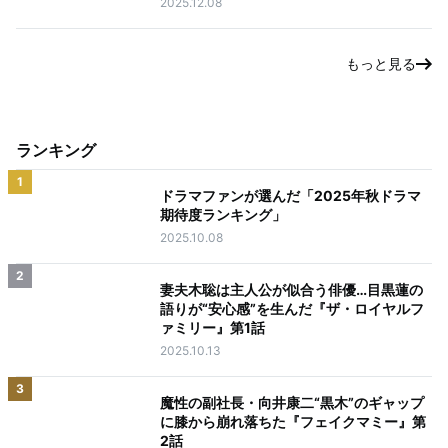
2025.12.08
もっと見る
ランキング
1
ドラマファンが選んだ「2025年秋ドラマ
期待度ランキング」
2025.10.08
2
妻夫木聡は主人公が似合う俳優…目黒蓮の
語りが“安心感”を生んだ『ザ・ロイヤルフ
ァミリー』第1話
2025.10.13
3
魔性の副社長・向井康二“黒木”のギャップ
に膝から崩れ落ちた『フェイクマミー』第
2話