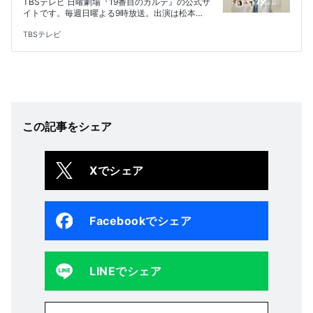
TBSテレビ 日曜劇場『19番目のカルテ』の公式サ
イトです。毎週日曜よる9時放送。出演は松本
潤、小芝風花、新田真剣佑、木村佳乃、田中泯。
総合診療医を描く新しいヒューマン医療エンター
TBSテレビ
テインメント
この記事をシェア
Xでシェア
Facebookでシェア
LINEでシェア