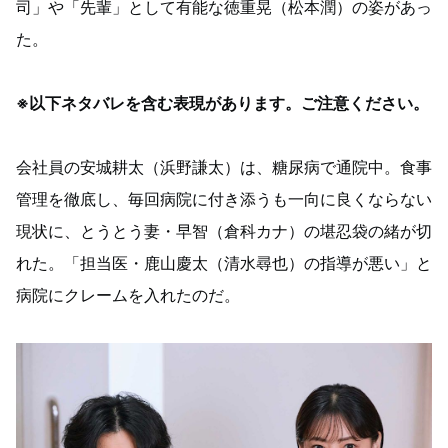
司」や「先輩」として有能な徳重晃（松本潤）の姿があっ
た。
※以下ネタバレを含む表現があります。ご注意ください。
会社員の安城耕太（浜野謙太）は、糖尿病で通院中。食事
管理を徹底し、毎回病院に付き添うも一向に良くならない
現状に、とうとう妻・早智（倉科カナ）の堪忍袋の緒が切
れた。「担当医・鹿山慶太（清水尋也）の指導が悪い」と
病院にクレームを入れたのだ。