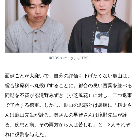
©︎TBSスパークル／TBS
面倒ごとが大嫌いで、自分の評価も下げたくない鹿山は、
総合診療科へ丸投げすることに。都合の良い言葉を並べる
同期を不審がる滝野みずき（小芝風花）に対し、二つ返事
で了承する徳重。しかし、鹿山の思惑とは裏腹に「耕太さ
んは鹿山先生が診る。奥さんの早智さんは滝野先生が診
る。疾患と病。その両方から人は苦しむ」と、2人それぞ
れに役割を与えた。