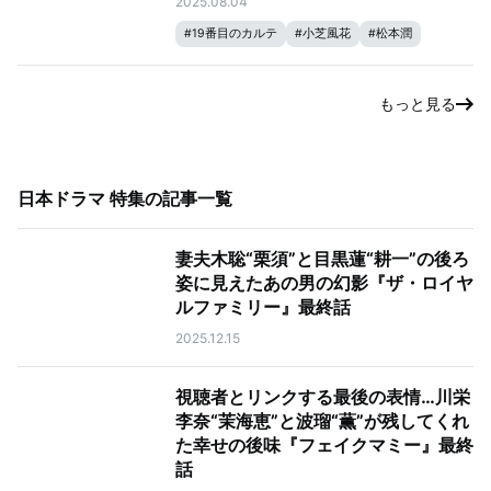
2025.08.04
#
19番目のカルテ
#
小芝風花
#
松本潤
もっと見る
日本ドラマ 特集
の記事一覧
妻夫木聡“栗須”と目黒蓮“耕一”の後ろ
姿に見えたあの男の幻影『ザ・ロイヤ
ルファミリー』最終話
2025.12.15
視聴者とリンクする最後の表情…川栄
李奈“茉海恵”と波瑠“薫”が残してくれ
た幸せの後味『フェイクマミー』最終
話