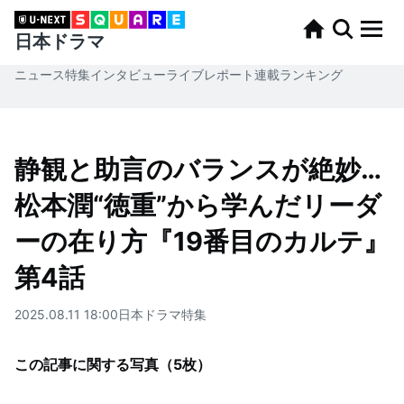
日本ドラマ
ニュース
特集
インタビュー
ライブレポート
連載
ランキング
静観と助言のバランスが絶妙…
松本潤“徳重”から学んだリーダ
ーの在り方『19番目のカルテ』
第4話
2025.08.11 18:00
日本ドラマ
特集
この記事に関する写真（
5
枚）