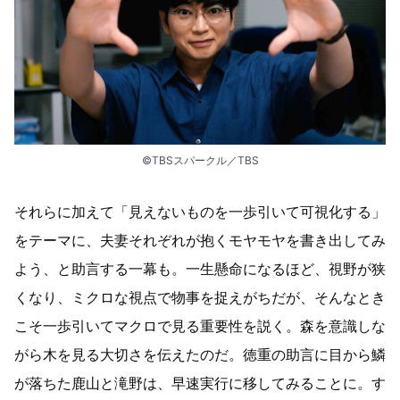
©︎TBSスパークル／TBS
それらに加えて「見えないものを一歩引いて可視化する」
をテーマに、夫妻それぞれが抱くモヤモヤを書き出してみ
よう、と助言する一幕も。一生懸命になるほど、視野が狭
くなり、ミクロな視点で物事を捉えがちだが、そんなとき
こそ一歩引いてマクロで見る重要性を説く。森を意識しな
がら木を見る大切さを伝えたのだ。徳重の助言に目から鱗
が落ちた鹿山と滝野は、早速実行に移してみることに。す