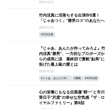
2025.12.13
竹内涼真に沼落ちする出演作5選！
「じゃあつく」“勝男ロス”のあなたへ
2025.12.10
#
竹内涼真
『じゃあ、あんたが作ってみろよ』竹
内涼真“勝男”、一方的なプロポーズか
らの成長に涙 最終回で夏帆“鮎美”に
告げた最上級の愛とは
2025.12.10
#
じゃあ、あんたが作ってみろよ
#
夏帆
#
竹内涼真
心の栄養にもなる目黒蓮“耕一”と市川
実日子“沢渡”の幸せな空気感『ザ・ロ
イヤルファミリー』第9話