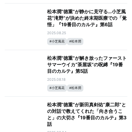
松本潤“徳重”が静かに見守る…小芝風
花“滝野”が決めた終末期医療での「覚
悟」『19番目のカルテ』第6話
2025.08.25
#
小芝風花
#
松本潤
松本潤“徳重”が解き放ったファースト
サマーウイカ“茶屋坂”の呪縛『19番
目のカルテ』第5話
2025.08.18
#
小芝風花
#
松本潤
松本潤“徳重”が新田真剣佑“康二郎”と
の対話で教えてくれた「向き合うこ
と」の大切さ『19番目のカルテ』第3
話