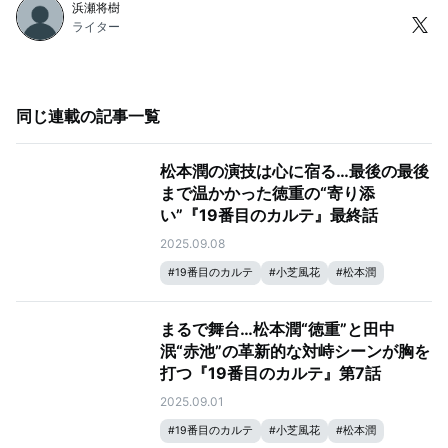
浜瀬将樹
ライター
同じ連載の記事一覧
松本潤の演技は心に宿る…最後の最後
まで温かかった徳重の“寄り添
い”『19番目のカルテ』最終話
2025.09.08
#
19番目のカルテ
#
小芝風花
#
松本潤
まるで舞台…松本潤“徳重”と田中
泯“赤池”の革新的な対峙シーンが胸を
打つ『19番目のカルテ』第7話
2025.09.01
#
19番目のカルテ
#
小芝風花
#
松本潤