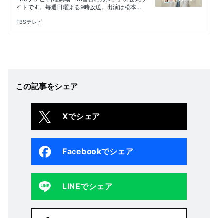
イトです。毎週日曜よる9時放送。出演は松本
潤、小芝風花、新田真剣佑、木村佳乃、田中泯。
総合診療医を描く新しいヒューマン医療エンター
TBSテレビ
テインメント
この記事をシェア
Xでシェア
Facebookでシェア
LINEでシェア