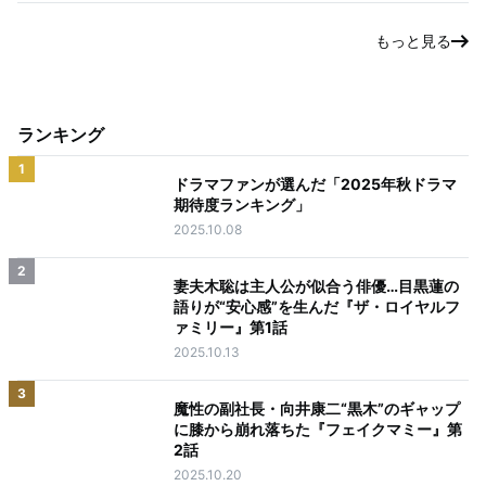
もっと見る
ランキング
1
ドラマファンが選んだ「2025年秋ドラマ
期待度ランキング」
2025.10.08
2
妻夫木聡は主人公が似合う俳優…目黒蓮の
語りが“安心感”を生んだ『ザ・ロイヤルフ
ァミリー』第1話
2025.10.13
3
魔性の副社長・向井康二“黒木”のギャップ
に膝から崩れ落ちた『フェイクマミー』第
2話
2025.10.20