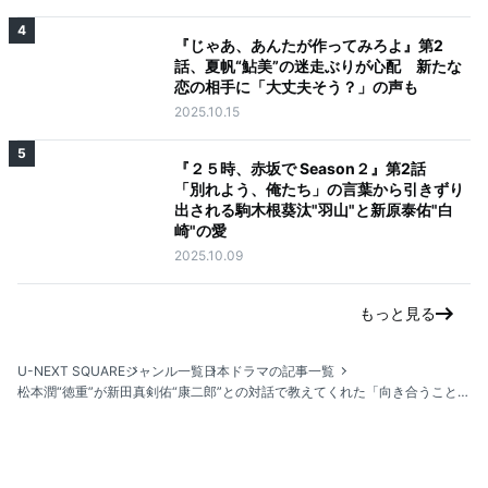
4
『じゃあ、あんたが作ってみろよ』第2
話、夏帆“鮎美”の迷走ぶりが心配 新たな
恋の相手に「大丈夫そう？」の声も
2025.10.15
5
『２５時、赤坂で Season２』第2話
「別れよう、俺たち」の言葉から引きずり
出される駒木根葵汰"羽山"と新原泰佑"白
崎"の愛
2025.10.09
もっと見る
U-NEXT SQUARE
ジャンル一覧
日本ドラマの記事一覧
松本潤“徳重”が新田真剣佑“康二郎”との対話で教えてくれた「向き合うこと」の大切さ『19番目のカルテ』第3話