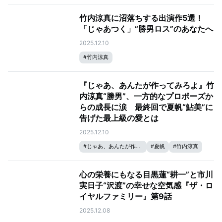
竹内涼真に沼落ちする出演作5選！
「じゃあつく」“勝男ロス”のあなたへ
2025.12.10
#
竹内涼真
『じゃあ、あんたが作ってみろよ』竹
内涼真“勝男”、一方的なプロポーズか
らの成長に涙 最終回で夏帆“鮎美”に
告げた最上級の愛とは
2025.12.10
#
じゃあ、あんたが作ってみろよ
#
夏帆
#
竹内涼真
心の栄養にもなる目黒蓮“耕一”と市川
実日子“沢渡”の幸せな空気感『ザ・ロ
イヤルファミリー』第9話
2025.12.08