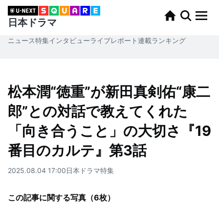
日本ドラマ
ニュース
特集
インタビュー
ライブレポート
連載
ランキング
松本潤“徳重”が新田真剣佑“康二
郎”との対話で教えてくれた
「向き合うこと」の大切さ『19
番目のカルテ』第3話
2025.08.04 17:00
日本ドラマ
特集
この記事に関する写真（
6
枚）