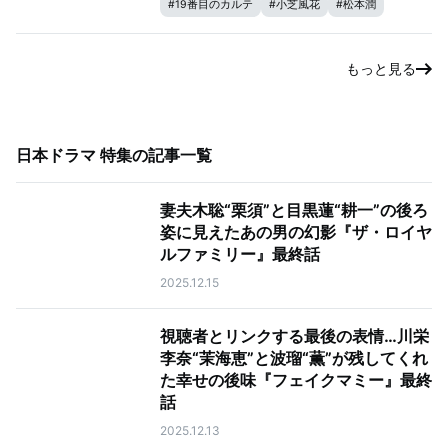
#
19番目のカルテ
#
小芝風花
#
松本潤
もっと見る
日本ドラマ 特集
の記事一覧
妻夫木聡“栗須”と目黒蓮“耕一”の後ろ
姿に見えたあの男の幻影『ザ・ロイヤ
ルファミリー』最終話
2025.12.15
視聴者とリンクする最後の表情…川栄
李奈“茉海恵”と波瑠“薫”が残してくれ
た幸せの後味『フェイクマミー』最終
話
2025.12.13