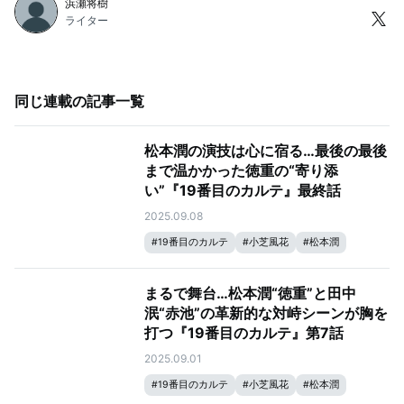
浜瀬将樹
ライター
同じ連載の記事一覧
松本潤の演技は心に宿る…最後の最後
まで温かかった徳重の“寄り添
い”『19番目のカルテ』最終話
2025.09.08
#
19番目のカルテ
#
小芝風花
#
松本潤
まるで舞台…松本潤“徳重”と田中
泯“赤池”の革新的な対峙シーンが胸を
打つ『19番目のカルテ』第7話
2025.09.01
#
19番目のカルテ
#
小芝風花
#
松本潤