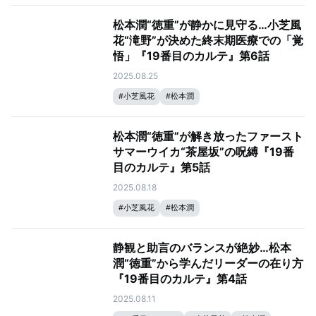
松本潤“徳重”が静かに見守る…小芝風
花“滝野”が決めた終末期医療での「覚
悟」『19番目のカルテ』第6話
2025.08.25
#
小芝風花
#
松本潤
松本潤“徳重”が解き放ったファースト
サマーウイカ“茶屋坂”の呪縛『19番
目のカルテ』第5話
2025.08.18
#
小芝風花
#
松本潤
静観と助言のバランスが絶妙…松本
潤“徳重”から学んだリーダーの在り方
『19番目のカルテ』第4話
2025.08.11