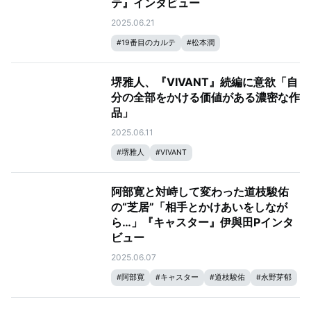
テ』インタビュー
2025.06.21
#
19番目のカルテ
#
松本潤
堺雅人、『VIVANT』続編に意欲「自
分の全部をかける価値がある濃密な作
品」
2025.06.11
#
堺雅人
#
VIVANT
阿部寛と対峙して変わった道枝駿佑
の“芝居”「相手とかけあいをしなが
ら…」『キャスター』伊與田Pインタ
ビュー
2025.06.07
#
阿部寛
#
キャスター
#
道枝駿佑
#
永野芽郁