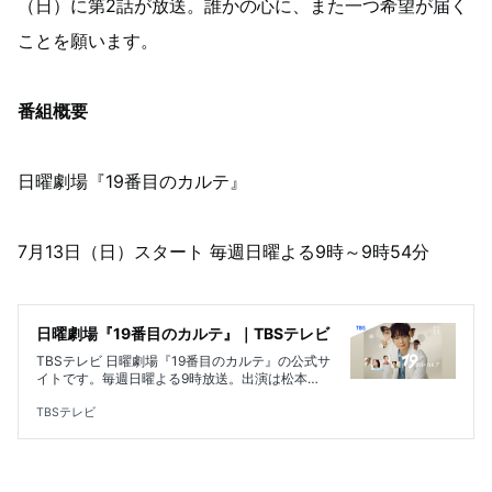
（日）に第2話が放送。誰かの心に、また一つ希望が届く
ことを願います。
番組概要
日曜劇場『19番目のカルテ』
7月13日（日）スタート 毎週日曜よる9時～9時54分
日曜劇場『19番目のカルテ』｜TBSテレビ
TBSテレビ 日曜劇場『19番目のカルテ』の公式サ
イトです。毎週日曜よる9時放送。出演は松本
潤、小芝風花、新田真剣佑、木村佳乃、田中泯。
総合診療医を描く新しいヒューマン医療エンター
TBSテレビ
テインメント