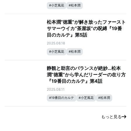
#
小芝風花
#
松本潤
松本潤“徳重”が解き放ったファースト
サマーウイカ“茶屋坂”の呪縛『19番
目のカルテ』第5話
2025.08.18
#
小芝風花
#
松本潤
静観と助言のバランスが絶妙…松本
潤“徳重”から学んだリーダーの在り方
『19番目のカルテ』第4話
2025.08.11
#
19番目のカルテ
#
小芝風花
#
松本潤
もっと見る