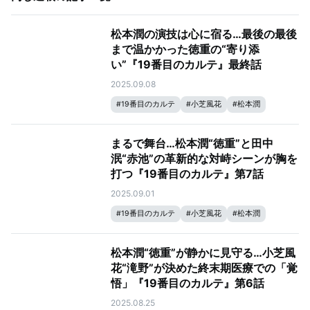
松本潤の演技は心に宿る…最後の最後
まで温かかった徳重の“寄り添
い”『19番目のカルテ』最終話
2025.09.08
#
19番目のカルテ
#
小芝風花
#
松本潤
まるで舞台…松本潤“徳重”と田中
泯“赤池”の革新的な対峙シーンが胸を
打つ『19番目のカルテ』第7話
2025.09.01
#
19番目のカルテ
#
小芝風花
#
松本潤
松本潤“徳重”が静かに見守る…小芝風
花“滝野”が決めた終末期医療での「覚
悟」『19番目のカルテ』第6話
2025.08.25