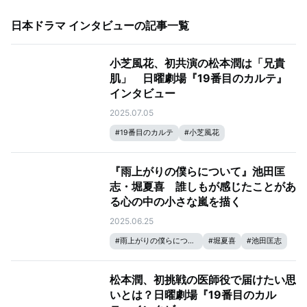
日本ドラマ インタビュー
の記事一覧
小芝風花、初共演の松本潤は「兄貴
肌」 日曜劇場『19番目のカルテ』
インタビュー
2025.07.05
#
19番目のカルテ
#
小芝風花
『雨上がりの僕らについて』池田匡
志・堀夏喜 誰しもが感じたことがあ
る心の中の小さな嵐を描く
2025.06.25
#
雨上がりの僕らについて
#
堀夏喜
#
池田匡志
松本潤、初挑戦の医師役で届けたい思
いとは？日曜劇場『19番目のカル