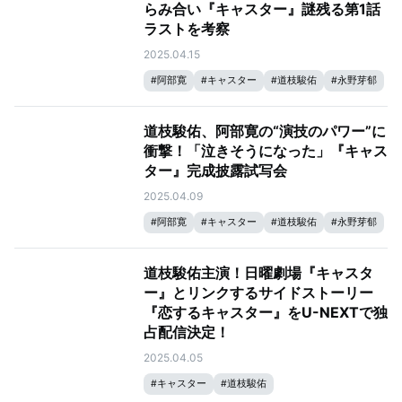
らみ合い『キャスター』謎残る第1話
ラストを考察
2025.04.15
#
阿部寛
#
キャスター
#
道枝駿佑
#
永野芽郁
道枝駿佑、阿部寛の“演技のパワー”に
衝撃！「泣きそうになった」『キャス
ター』完成披露試写会
2025.04.09
#
阿部寛
#
キャスター
#
道枝駿佑
#
永野芽郁
道枝駿佑主演！日曜劇場『キャスタ
ー』とリンクするサイドストーリー
『恋するキャスター』をU-NEXTで独
占配信決定！
2025.04.05
#
キャスター
#
道枝駿佑