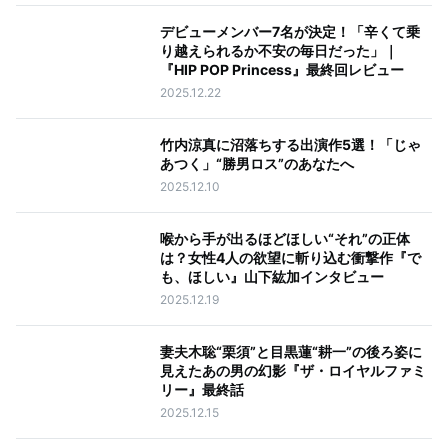
デビューメンバー7名が決定！「辛くて乗
り越えられるか不安の毎日だった」｜
『HIP POP Princess』最終回レビュー
2025.12.22
竹内涼真に沼落ちする出演作5選！「じゃ
あつく」“勝男ロス”のあなたへ
2025.12.10
喉から手が出るほどほしい“それ”の正体
は？女性4人の欲望に斬り込む衝撃作『で
も、ほしい』山下紘加インタビュー
2025.12.19
妻夫木聡“栗須”と目黒蓮“耕一”の後ろ姿に
見えたあの男の幻影『ザ・ロイヤルファミ
リー』最終話
2025.12.15