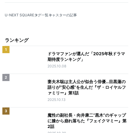
U-NEXT SQUARE
タグ一覧
キャスターの記事
ランキング
1
ドラマファンが選んだ「2025年秋ドラマ
期待度ランキング」
2025.10.08
2
妻夫木聡は主人公が似合う俳優…目黒蓮の
語りが“安心感”を生んだ『ザ・ロイヤルフ
ァミリー』第1話
2025.10.13
3
魔性の副社長・向井康二“黒木”のギャップ
に膝から崩れ落ちた『フェイクマミー』第
2話