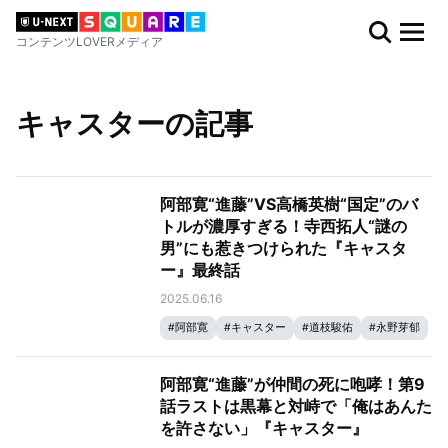
コンテンツLOVERメディア
キャスターの記事
阿部寛“進藤”VS高橋英樹“国定”のバ
トルが濃厚すぎる！寺西拓人“謎の
男”にも惹きつけられた『キャスタ
ー』最終話
2025.06.16
#
阿部寛
#
キャスター
#
道枝駿佑
#
永野芽郁
阿部寛“進藤”が仲間の死に咆哮！第9
話ラストは黒幕と対峙で「俺はあんた
を許さない」『キャスター』