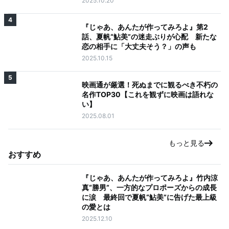
2025.10.20
4
『じゃあ、あんたが作ってみろよ』第2
話、夏帆“鮎美”の迷走ぶりが心配 新たな
恋の相手に「大丈夫そう？」の声も
2025.10.15
5
映画通が厳選！死ぬまでに観るべき不朽の
名作TOP30【これを観ずに映画は語れな
い】
2025.08.01
もっと見る
おすすめ
『じゃあ、あんたが作ってみろよ』竹内涼
真“勝男”、一方的なプロポーズからの成長
に涙 最終回で夏帆“鮎美”に告げた最上級
の愛とは
2025.12.10