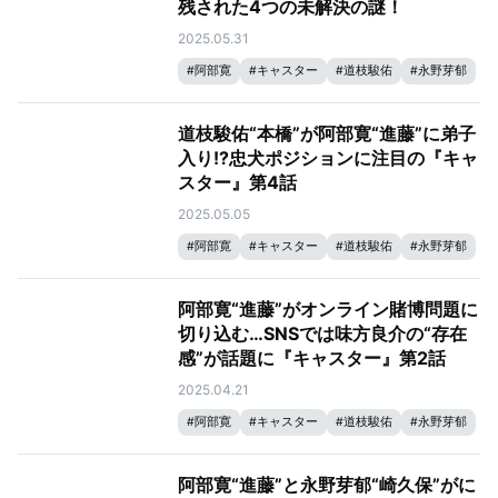
残された4つの未解決の謎！
2025.05.31
#
阿部寛
#
キャスター
#
道枝駿佑
#
永野芽郁
道枝駿佑“本橋”が阿部寛“進藤”に弟子
入り!?忠犬ポジションに注目の『キャ
スター』第4話
2025.05.05
#
阿部寛
#
キャスター
#
道枝駿佑
#
永野芽郁
阿部寛“進藤”がオンライン賭博問題に
切り込む…SNSでは味方良介の“存在
感”が話題に『キャスター』第2話
2025.04.21
#
阿部寛
#
キャスター
#
道枝駿佑
#
永野芽郁
阿部寛“進藤”と永野芽郁“崎久保”がに