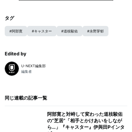
タグ
#
阿部寛
#
キャスター
#
道枝駿佑
#
永野芽郁
Edited by
U-NEXT編集部
編集者
同じ連載の記事一覧
阿部寛と対峙して変わった道枝駿佑
の“芝居”「相手とかけあいをしなが
ら…」『キャスター』伊與田Pインタ