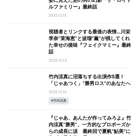
姿に見えたあの男の幻影『ザ・ロイヤ
ルファミリー』最終話
2025.12.15
視聴者とリンクする最後の表情…川栄
李奈“茉海恵”と波瑠“薫”が残してくれ
た幸せの後味『フェイクマミー』最終
話
2025.12.13
竹内涼真に沼落ちする出演作5選！
「じゃあつく」“勝男ロス”のあなたへ
2025.12.10
#
竹内涼真
『じゃあ、あんたが作ってみろよ』竹
内涼真“勝男”、一方的なプロポーズか
らの成長に涙 最終回で夏帆“鮎美”に