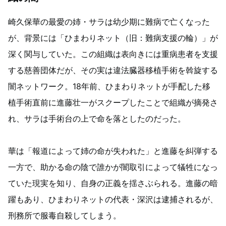
崎久保華の最愛の姉・サラは幼少期に難病で亡くなった
が、背景には「ひまわりネット（旧：難病支援の輪）」が
深く関与していた。この組織は表向きには重病患者を支援
する慈善団体だが、その実は違法臓器移植手術を斡旋する
闇ネットワーク。18年前、ひまわりネットが手配した移
植手術直前に進藤壮一がスクープしたことで組織が摘発さ
れ、サラは手術台の上で命を落としたのだった。
華は「報道によって姉の命が失われた」と進藤を糾弾する
一方で、助かる命の陰で誰かが闇取引によって犠牲になっ
ていた現実を知り、自身の正義を揺さぶられる。進藤の暗
躍もあり、ひまわりネットの代表・深沢は逮捕されるが、
刑務所で服毒自殺してしまう。