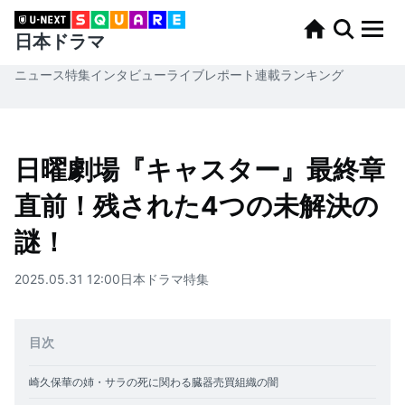
日本ドラマ
ニュース
特集
インタビュー
ライブレポート
連載
ランキング
日曜劇場『キャスター』最終章
直前！残された4つの未解決の
謎！
2025.05.31 12:00
日本ドラマ
特集
目次
崎久保華の姉・サラの死に関わる臓器売買組織の闇