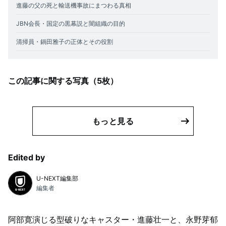
進藤の父の死と輸送機事故にまつわる真相
JBN会長・国定の黒幕説と闇組織の目的
清掃員・鍋田雅子の正体とその役割
この記事に関する写真（
5
枚）
もっと見る
Edited by
U-NEXT編集部
編集者
阿部寛演じる型破りなキャスター・進藤壮一と、永野芽郁