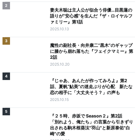
2
妻夫木聡は主人公が似合う俳優…目黒蓮の
語りが“安心感”を生んだ『ザ・ロイヤルフ
ァミリー』第1話
2025.10.13
3
魔性の副社長・向井康二“黒木”のギャップ
に膝から崩れ落ちた『フェイクマミー』第
2話
2025.10.20
4
『じゃあ、あんたが作ってみろよ』第2
話、夏帆“鮎美”の迷走ぶりが心配 新たな
恋の相手に「大丈夫そう？」の声も
2025.10.15
5
『２５時、赤坂で Season２』第2話
「別れよう、俺たち」の言葉から引きずり
出される駒木根葵汰"羽山"と新原泰佑"白
崎"の愛