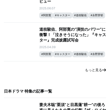
ビュー
2025.06.07
#
阿部寛
#
キャスター
#
道枝駿佑
#
永野芽郁
道枝駿佑、阿部寛の“演技のパワー”に
衝撃！「泣きそうになった」『キャス
ター』完成披露試写会
2025.04.09
#
阿部寛
#
キャスター
#
道枝駿佑
#
永野芽郁
もっと見る
日本ドラマ 特集
の記事一覧
妻夫木聡“栗須”と目黒蓮“耕一”の後ろ