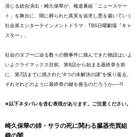
演じる総合演出・崎久保華が、報道番組「ニュースゲー
ト」を舞台に、闇に葬られた真実を追求し悪を裁いていく
社会派エンターテインメントドラマ・TBS日曜劇場『キャ
スター』。
社会のタブーに迫る数々の難事件に挑んできた物語はいよ
いよクライマックス目前。第8話から始まる最終章を前
に、第7話までに残された“4つの未解決の謎”を振り返る。
それぞれどのように最終章の鍵を握るのだろうか──?!
※以下ネタバレを含む表現があります。ご注意ください。
崎久保華の姉・サラの死に関わる臓器売買組
織の闇