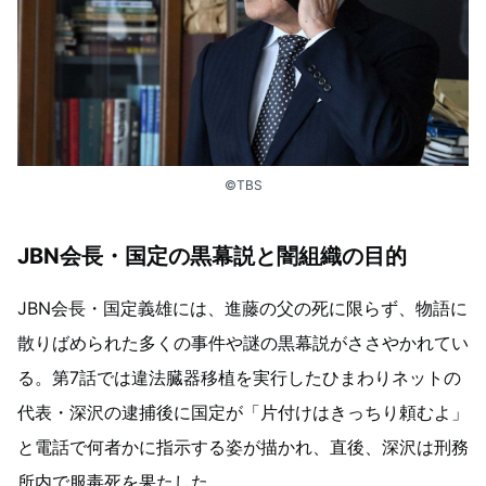
©TBS
JBN会長・国定の黒幕説と闇組織の目的
JBN会長・国定義雄には、進藤の父の死に限らず、物語に
散りばめられた多くの事件や謎の黒幕説がささやかれてい
る。第7話では違法臓器移植を実行したひまわりネットの
代表・深沢の逮捕後に国定が「片付けはきっちり頼むよ」
と電話で何者かに指示する姿が描かれ、直後、深沢は刑務
所内で服毒死を果たした。