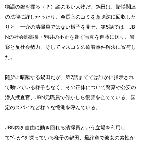
物語の鍵を握る（？）謎の多い人物だ。鍋田は、賭博関連
の法律に詳しかったり、会長室のゴミを意味深に回収した
りと、一介の清掃員ではない様子を見せ、第5話では、JB
Nの社会部部長・駒井の不正を暴く写真を進藤に送り、警
察と反社会勢力、そしてマスコミの癒着事件解決に寄与し
た。
随所に暗躍する鍋田だが、第7話まででは誰かに指示され
て動いている様子もなく、その正体について警察や公安の
潜入捜査官、JBN元職員で何かしら復讐を企てている、国
定のスパイなど様々な憶測を呼んでいる。
JBN内を自由に動き回れる清掃員という立場を利用し
て“何か”を探っている様子の鍋田、最終章で彼女の素性が