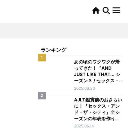
ランキング
ク
1
あの頃のワクワクが帰
ってきた！『AND
JUST LIKE THAT... シ
ーズン３ / セックス・
アンド・ザ・シティ新
2025.06.30
章』を正直レビュー
2
AJLT鑑賞前のおさらい
に！『セックス・アン
ド・ザ・シティ』全シ
ーズンの年表を作りま
した
2025.05.14