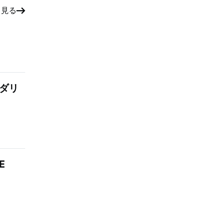
と見る
：ダリ
E