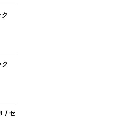
ック
ック
 / セ