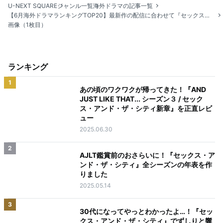
U-NEXT SQUARE
ジャンル一覧
海外ドラマの記事一覧
【6月海外ドラマランキングTOP20】最新作の配信に合わせて『セックス・アンド・ザ・シティ』シリーズが上位にランクイン！
画像（1枚目）
ランキング
1
あの頃のワクワクが帰ってきた！『AND
JUST LIKE THAT... シーズン３ / セック
ス・アンド・ザ・シティ新章』を正直レビ
ュー
2025.06.30
2
AJLT鑑賞前のおさらいに！『セックス・ア
ンド・ザ・シティ』全シーズンの年表を作
りました
2025.05.14
3
30代になってやっとわかったよ…！『セッ
クス・アンド・ザ・シティ』でずしりと響